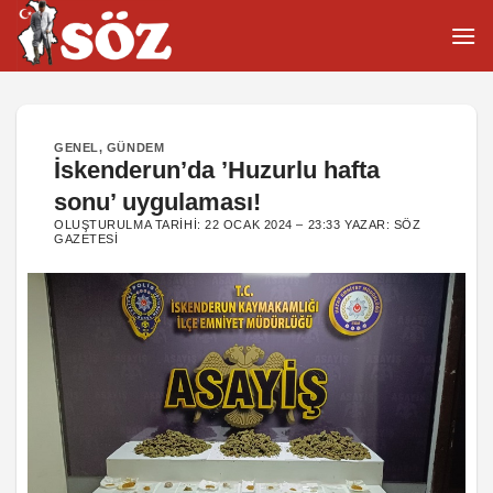
İçeriğe
atla
GENEL
,
GÜNDEM
İskenderun’da ’Huzurlu hafta
sonu’ uygulaması!
OLUŞTURULMA TARIHI:
22 OCAK 2024 – 23:33
YAZAR:
SÖZ
GAZETESI