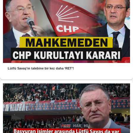
Lütfü Savaş’ın talebine bir kez daha ‘RET’!