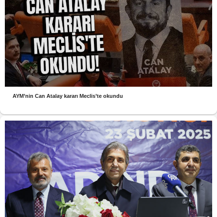
AYM’nin Can Atalay kararı Meclis’te okundu