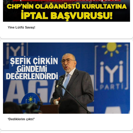
Yine Lütfü Savaş!
‘Dediklerim çıktı!’