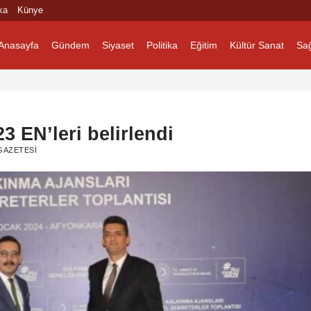
ka
Künye
Anasayfa
Gündem
Siyaset
Politika
Eğitim
Kültür Sanat
Sağ
3 EN’leri belirlendi
GAZETESI