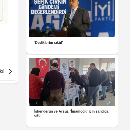
‘Dediklerim çıktı!’
kı!
İskenderun ve Arsuz, ‘İmamoğlu’ için sandığa
gitti!