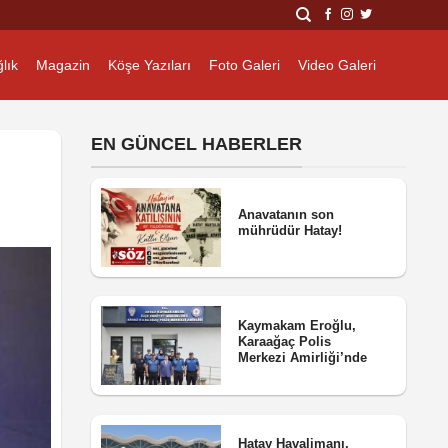
lık
Magazin
Köşe Yazıları
Foto Galeri
Video Galeri
EN GÜNCEL HABERLER
Anavatanın son
mührüdür Hatay!
Kaymakam Eroğlu,
Karaağaç Polis
Merkezi Amirliği’nde
Hatay Havalimanı,