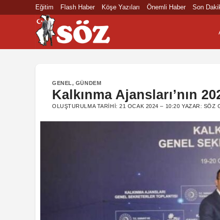
İçeriğe
Eğitim
Flash Haber
Köşe Yazıları
Önemli Haber
Son Daki
atla
GENEL
,
GÜNDEM
Kalkınma Ajansları’nın 202
OLUŞTURULMA TARIHI:
21 OCAK 2024 – 10:20
YAZAR:
SÖZ 