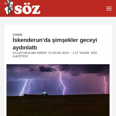
İçeriğe
atla
GENEL
İskenderun’da şimşekler geceyi
aydınlattı
OLUŞTURULMA TARIHI:
13 OCAK 2024 – 1:17
YAZAR:
SÖZ
GAZETESI