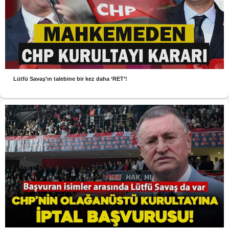
Lütfü Savaş’ın talebine bir kez daha ‘RET’!