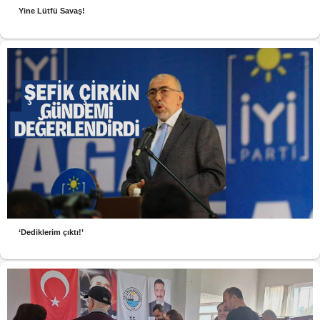
Yine Lütfü Savaş!
‘Dediklerim çıktı!’