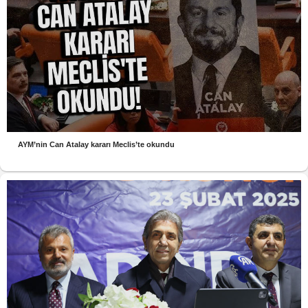
AYM’nin Can Atalay kararı Meclis’te okundu