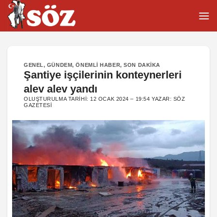
İçeriğe
atla
GENEL
,
GÜNDEM
,
ÖNEMLI HABER
,
SON DAKIKA
Şantiye işçilerinin konteynerleri
alev alev yandı
OLUŞTURULMA TARIHI:
12 OCAK 2024 – 19:54
YAZAR:
SÖZ
GAZETESI