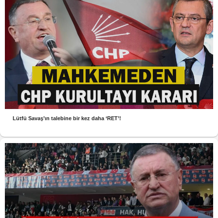
Lütfü Savaş’ın talebine bir kez daha ‘RET’!