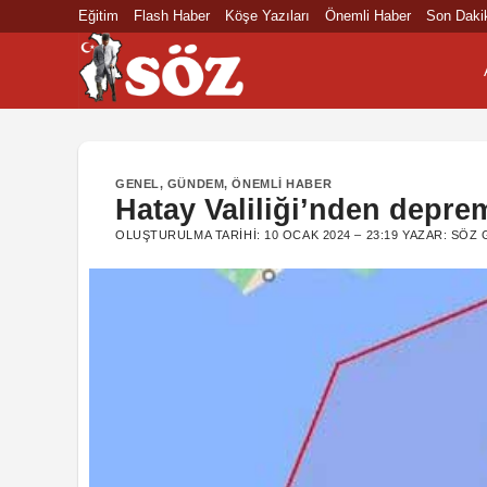
İçeriğe
Eğitim
Flash Haber
Köşe Yazıları
Önemli Haber
Son Daki
atla
GENEL
,
GÜNDEM
,
ÖNEMLI HABER
Hatay Valiliği’nden depre
OLUŞTURULMA TARIHI:
10 OCAK 2024 – 23:19
YAZAR:
SÖZ 