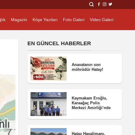
lık
Magazin
Köşe Yazıları
Foto Galeri
Video Galeri
EN GÜNCEL HABERLER
Anavatanın son
mührüdür Hatay!
Kaymakam Eroğlu,
Karaağaç Polis
Merkezi Amirliği’nde
Hatay Havalimanı,