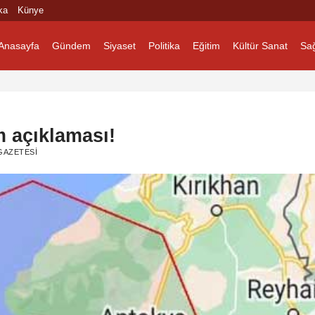
ka
Künye
Anasayfa
Gündem
Siyaset
Politika
Eğitim
Kültür Sanat
Sağ
m açıklaması!
GAZETESI