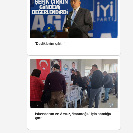
‘Dediklerim çıktı!’
İskenderun ve Arsuz, ‘İmamoğlu’ için sandığa
gitti!