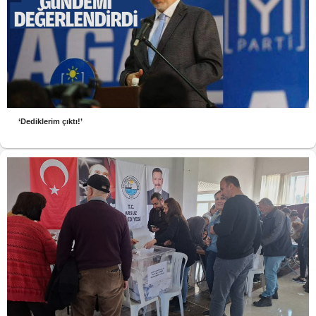
‘Dediklerim çıktı!’