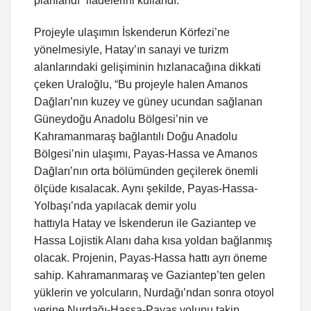
planlandı” ifadelerini kullandı.
Projeyle ulaşımın İskenderun Körfezi’ne
yönelmesiyle, Hatay’ın sanayi ve turizm
alanlarındaki gelişiminin hızlanacağına dikkati
çeken Uraloğlu, “Bu projeyle halen Amanos
Dağları’nın kuzey ve güney ucundan sağlanan
Güneydoğu Anadolu Bölgesi’nin ve
Kahramanmaraş bağlantılı Doğu Anadolu
Bölgesi’nin ulaşımı, Payas-Hassa ve Amanos
Dağları’nın orta bölümünden geçilerek önemli
ölçüde kısalacak. Aynı şekilde, Payas-Hassa-
Yolbaşı’nda yapılacak demir yolu
hattıyla Hatay ve İskenderun ile Gaziantep ve
Hassa Lojistik Alanı daha kısa yoldan bağlanmış
olacak. Projenin, Payas-Hassa hattı ayrı öneme
sahip. Kahramanmaraş ve Gaziantep’ten gelen
yüklerin ve yolcuların, Nurdağı’ndan sonra otoyol
yerine Nurdağı-Hassa-Payas yolunu takip