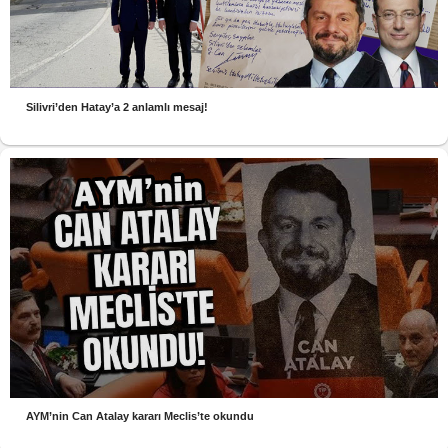
Silivri’den Hatay’a 2 anlamlı mesaj!
AYM’nin Can Atalay kararı Meclis’te okundu