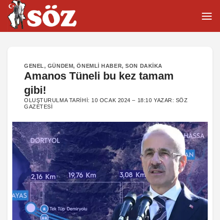
İçeriğe
atla
GENEL
,
GÜNDEM
,
ÖNEMLI HABER
,
SON DAKIKA
Amanos Tüneli bu kez tamam
gibi!
OLUŞTURULMA TARIHI:
10 OCAK 2024 – 18:10
YAZAR:
SÖZ
GAZETESI