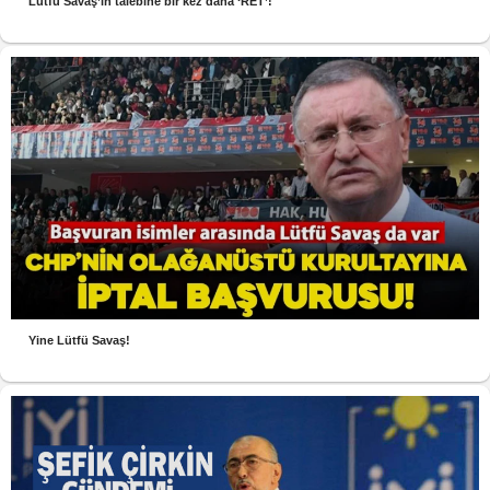
Lütfü Savaş’ın talebine bir kez daha ‘RET’!
Yine Lütfü Savaş!