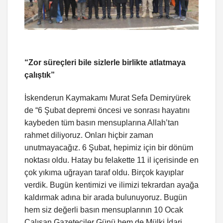
“Zor süreçleri bile sizlerle birlikte atlatmaya
çalıştık”
İskenderun Kaymakamı Murat Sefa Demiryürek
de “6 Şubat depremi öncesi ve sonrası hayatını
kaybeden tüm basın mensuplarına Allah’tan
rahmet diliyoruz. Onları hiçbir zaman
unutmayacağız. 6 Şubat, hepimiz için bir dönüm
noktası oldu. Hatay bu felakette 11 il içerisinde en
çok yıkıma uğrayan taraf oldu. Birçok kayıplar
verdik. Bugün kentimizi ve ilimizi tekrardan ayağa
kaldırmak adına bir arada bulunuyoruz. Bugün
hem siz değerli basın mensuplarının 10 Ocak
Çalışan Gazeteciler Günü hem de Mülki İdari