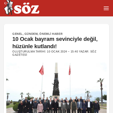
İçeriğe
atla
GENEL
,
GÜNDEM
,
ÖNEMLI HABER
10 Ocak bayram sevinciyle değil,
hüzünle kutlandı!
OLUŞTURULMA TARIHI:
10 OCAK 2024 – 15:40
YAZAR:
SÖZ
GAZETESI