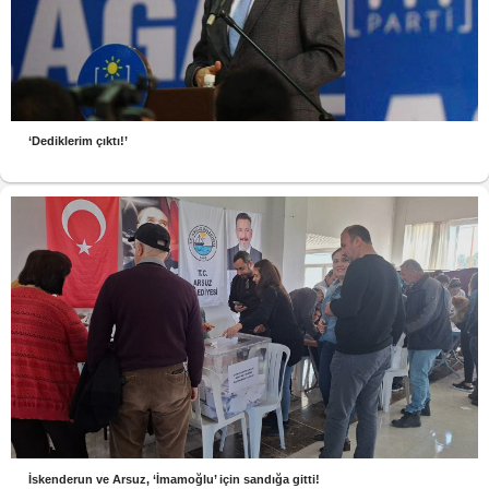
‘Dediklerim çıktı!’
İskenderun ve Arsuz, ‘İmamoğlu’ için sandığa gitti!