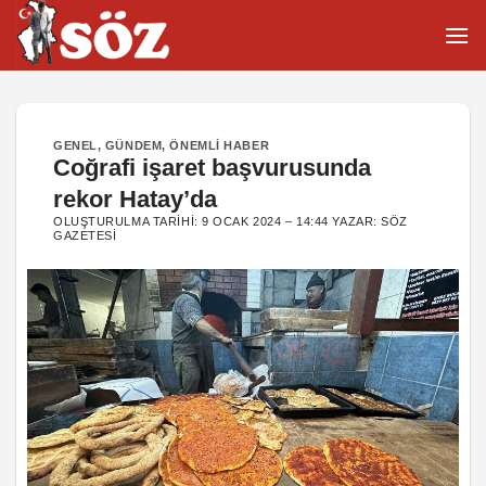
İçeriğe
atla
GENEL
,
GÜNDEM
,
ÖNEMLI HABER
Coğrafi işaret başvurusunda
rekor Hatay’da
OLUŞTURULMA TARIHI:
9 OCAK 2024 – 14:44
YAZAR:
SÖZ
GAZETESI