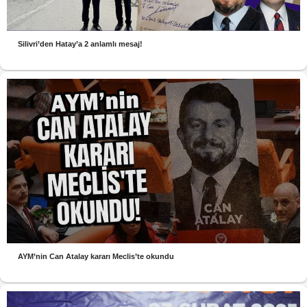
Silivri’den Hatay’a 2 anlamlı mesaj!
AYM’nin Can Atalay kararı Meclis’te okundu