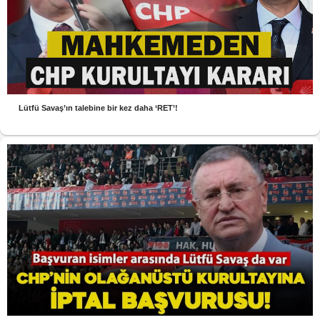
Lütfü Savaş’ın talebine bir kez daha ‘RET’!