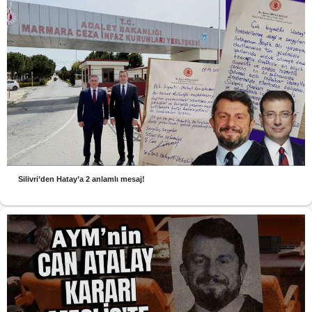
Silivri’den Hatay’a 2 anlamlı mesaj!