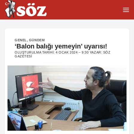
İçeriğe
atla
GENEL
,
GÜNDEM
‘Balon balığı yemeyin’ uyarısı!
OLUŞTURULMA TARIHI:
4 OCAK 2024 – 9:30
YAZAR:
SÖZ
GAZETESI