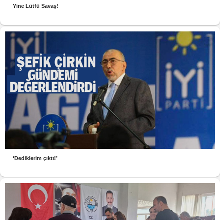
Yine Lütfü Savaş!
‘Dediklerim çıktı!’