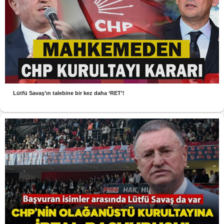
Lütfü Savaş’ın talebine bir kez daha ‘RET’!