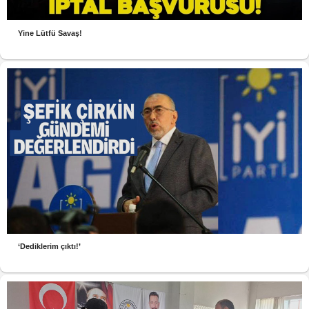
Yine Lütfü Savaş!
‘Dediklerim çıktı!’