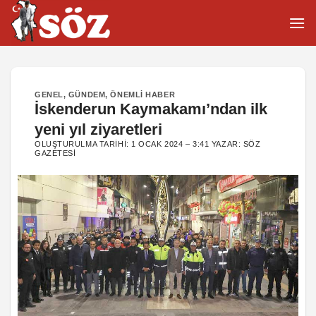
İçeriğe
atla
GENEL
,
GÜNDEM
,
ÖNEMLI HABER
İskenderun Kaymakamı’ndan ilk
yeni yıl ziyaretleri
OLUŞTURULMA TARIHI:
1 OCAK 2024 – 3:41
YAZAR:
SÖZ
GAZETESI