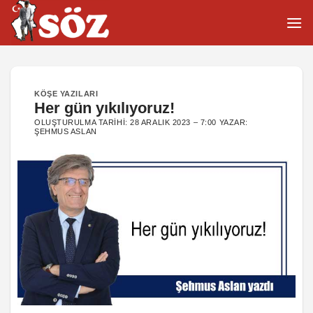
İçeriğe
atla
KÖŞE YAZILARI
Her gün yıkılıyoruz!
OLUŞTURULMA TARIHI:
28 ARALIK 2023 – 7:00
YAZAR:
ŞEHMUS ASLAN