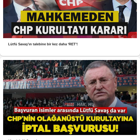
Lütfü Savaş’ın talebine bir kez daha ‘RET’!