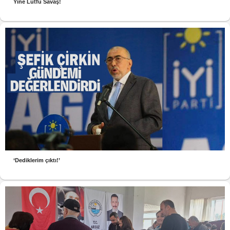
Yine Lütfü Savaş!
‘Dediklerim çıktı!’