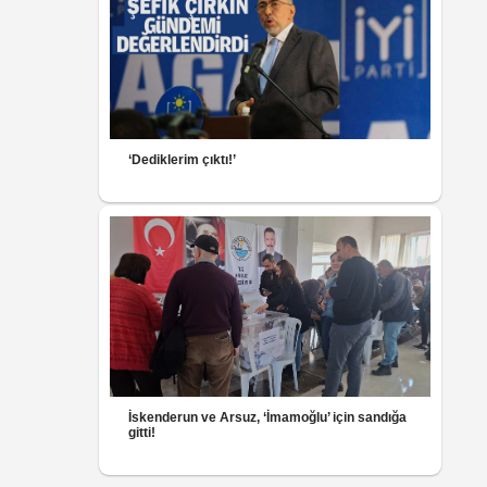
‘Dediklerim çıktı!’
İskenderun ve Arsuz, ‘İmamoğlu’ için sandığa
gitti!