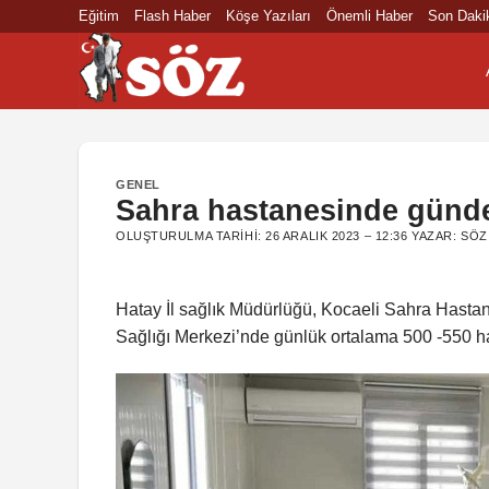
İçeriğe
Eğitim
Flash Haber
Köşe Yazıları
Önemli Haber
Son Daki
atla
GENEL
Sahra hastanesinde günde 
OLUŞTURULMA TARIHI:
26 ARALIK 2023 – 12:36
YAZAR:
SÖZ
Hatay İl sağlık Müdürlüğü, Kocaeli Sahra Hast
Sağlığı Merkezi’nde günlük ortalama 500 -550 has