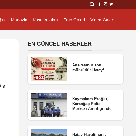
lık
Magazin
Köşe Yazıları
Foto Galeri
Video Galeri
EN GÜNCEL HABERLER
Anavatanın son
mührüdür Hatay!
Diş
Kaymakam Eroğlu,
Karaağaç Polis
Merkezi Amirliği’nde
Hatay Havalimanı,