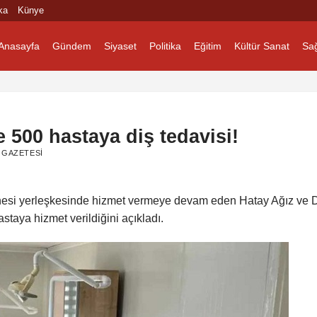
ka
Künye
Anasayfa
Gündem
Siyaset
Politika
Eğitim
Kültür Sanat
Sağ
500 hastaya diş tedavisi!
 GAZETESI
anesi yerleşkesinde hizmet vermeye devam eden Hatay Ağız ve 
taya hizmet verildiğini açıkladı.