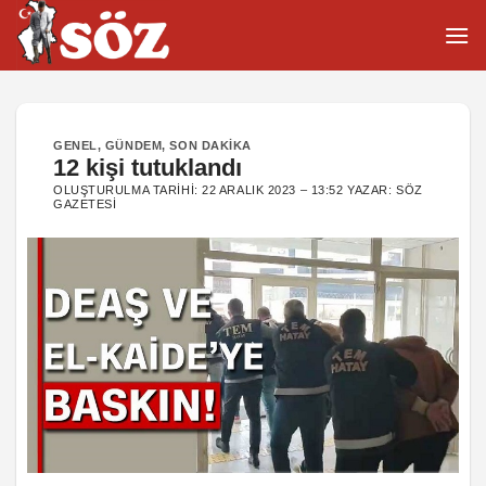
İçeriğe
atla
GENEL
,
GÜNDEM
,
SON DAKIKA
12 kişi tutuklandı
OLUŞTURULMA TARIHI:
22 ARALIK 2023 – 13:52
YAZAR:
SÖZ
GAZETESI