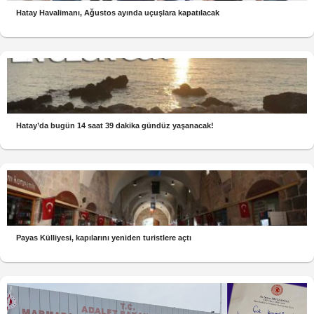
Hatay Havalimanı, Ağustos ayında uçuşlara kapatılacak
Hatay’da bugün 14 saat 39 dakika gündüz yaşanacak!
Payas Külliyesi, kapılarını yeniden turistlere açtı