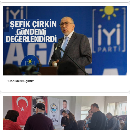
‘Dediklerim çıktı!’