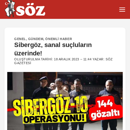
İçeriğe
atla
GENEL
,
GÜNDEM
,
ÖNEMLI HABER
Sibergöz, sanal suçluların
üzerinde!
OLUŞTURULMA TARIHI:
18 ARALIK 2023 – 11:44
YAZAR:
SÖZ
GAZETESI