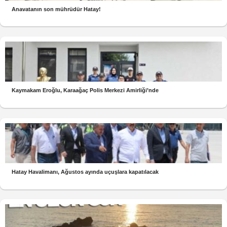
Anavatanın son mührüdür Hatay!
Kaymakam Eroğlu, Karaağaç Polis Merkezi Amirliği’nde
Hatay Havalimanı, Ağustos ayında uçuşlara kapatılacak