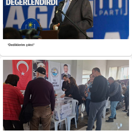
‘Dediklerim çıktı!’