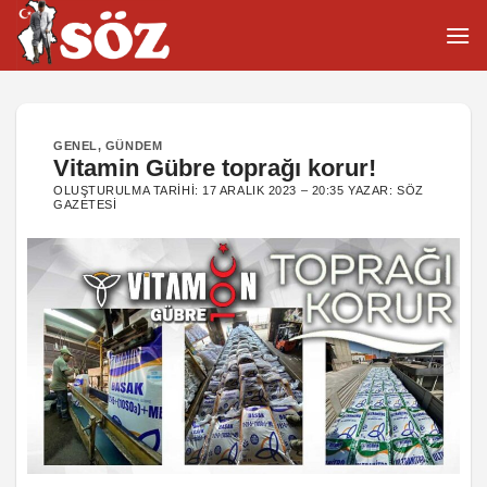
İçeriğe
atla
GENEL
,
GÜNDEM
Vitamin Gübre toprağı korur!
OLUŞTURULMA TARIHI:
17 ARALIK 2023 – 20:35
YAZAR:
SÖZ
GAZETESI