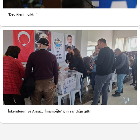
‘Dediklerim çıktı!’
İskenderun ve Arsuz, ‘İmamoğlu’ için sandığa gitti!