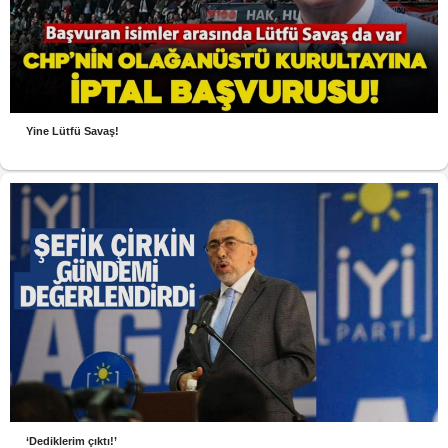
Yine Lütfü Savaş!
‘Dediklerim çıktı!’