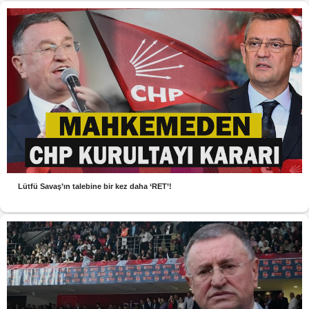
Lütfü Savaş’ın talebine bir kez daha ‘RET’!