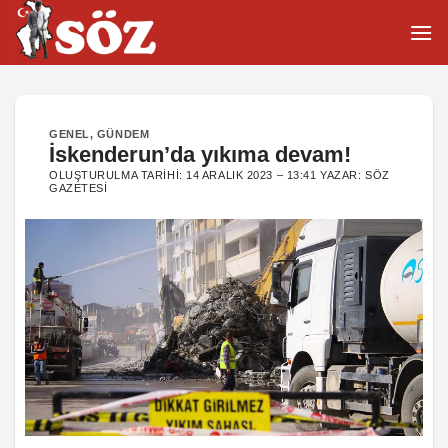
İçeriğe
atla
GENEL
,
GÜNDEM
İskenderun’da yıkıma devam!
OLUŞTURULMA TARIHI:
14 ARALIK 2023 – 13:41
YAZAR:
SÖZ
GAZETESI