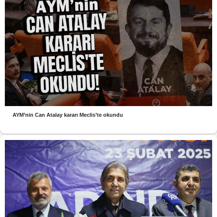
AYM’nin Can Atalay kararı Meclis’te okundu