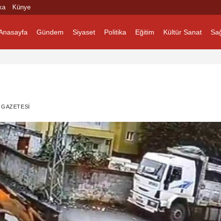
ka
Künye
Anasayfa
Gündem
Siyaset
Politika
Eğitim
Kültür Sanat
Sağ
 GAZETESI