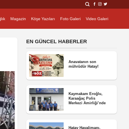
lık
Magazin
Köşe Yazıları
Foto Galeri
Video Galeri
EN GÜNCEL HABERLER
Anavatanın son
mührüdür Hatay!
Kaymakam Eroğlu,
Karaağaç Polis
Merkezi Amirliği’nde
Hatay Havalimanı,