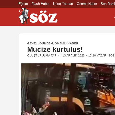
İçeriğe
Eğitim
Flash Haber
Köşe Yazıları
Önemli Haber
Son Daki
atla
GENEL
,
GÜNDEM
,
ÖNEMLI HABER
Mucize kurtuluş!
OLUŞTURULMA TARIHI:
13 ARALIK 2023 – 10:20
YAZAR:
SÖZ