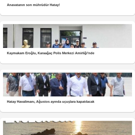
Anavatanın son mührüdür Hatay!
Kaymakam Eroğlu, Karaağaç Polis Merkezi Amirliği’nde
Hatay Havalimanı, Ağustos ayında uçuşlara kapatılacak