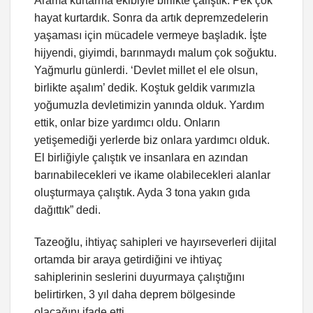
Arama kurtarma ekibiyle birlikte çalıştık. Pek çok
hayat kurtardık. Sonra da artık depremzedelerin
yaşaması için mücadele vermeye başladık. İşte
hijyendi, giyimdi, barınmaydı malum çok soğuktu.
Yağmurlu günlerdi. ‘Devlet millet el ele olsun,
birlikte aşalım’ dedik. Koştuk geldik varımızla
yoğumuzla devletimizin yanında olduk. Yardım
ettik, onlar bize yardımcı oldu. Onların
yetişemediği yerlerde biz onlara yardımcı olduk.
El birliğiyle çalıştık ve insanlara en azından
barınabilecekleri ve ikame olabilecekleri alanlar
oluşturmaya çalıştık. Ayda 3 tona yakın gıda
dağıttık” dedi.
Tazeoğlu, ihtiyaç sahipleri ve hayırseverleri dijital
ortamda bir araya getirdiğini ve ihtiyaç
sahiplerinin seslerini duyurmaya çalıştığını
belirtirken, 3 yıl daha deprem bölgesinde
olacağını ifade etti.