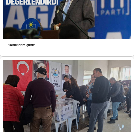
‘Dediklerim çıktı!’