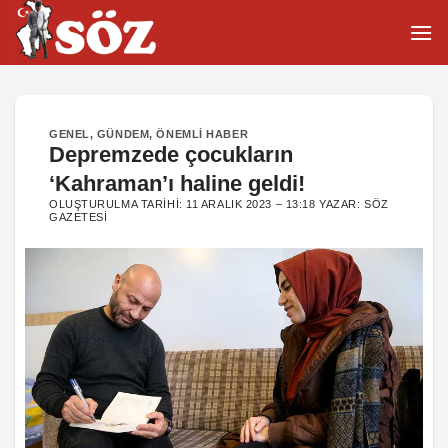
İçeriğe
atla
GENEL
,
GÜNDEM
,
ÖNEMLI HABER
Depremzede çocukların
‘Kahraman’ı haline geldi!
OLUŞTURULMA TARIHI:
11 ARALIK 2023 – 13:18
YAZAR:
SÖZ
GAZETESI