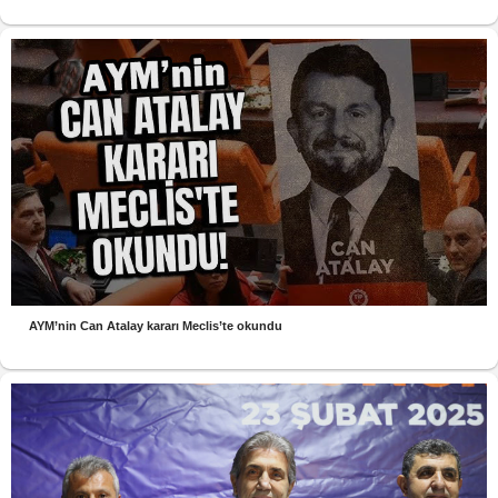
AYM’nin Can Atalay kararı Meclis’te okundu