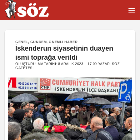
İçeriğe
atla
GENEL
,
GÜNDEM
,
ÖNEMLI HABER
İskenderun siyasetinin duayen
ismi toprağa verildi
OLUŞTURULMA TARIHI:
8 ARALIK 2023 – 17:00
YAZAR:
SÖZ
GAZETESI