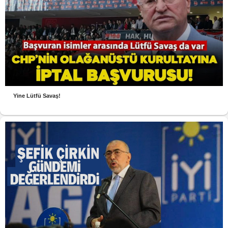
Yine Lütfü Savaş!