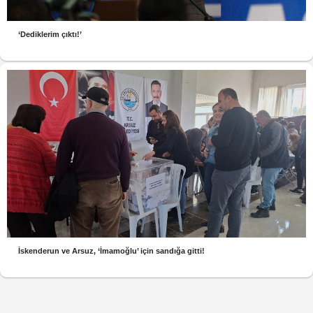
‘Dediklerim çıktı!’
İskenderun ve Arsuz, ‘İmamoğlu’ için sandığa gitti!