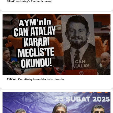
Silivri’den Hatay’a 2 anlamlı mesaj!
AYM’nin Can Atalay kararı Meclis’te okundu