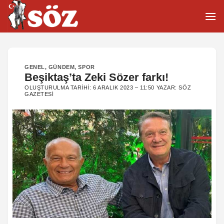
İçeriğe
atla
GENEL
,
GÜNDEM
,
SPOR
Beşiktaş’ta Zeki Sözer farkı!
OLUŞTURULMA TARIHI:
6 ARALIK 2023 – 11:50
YAZAR:
SÖZ
GAZETESI