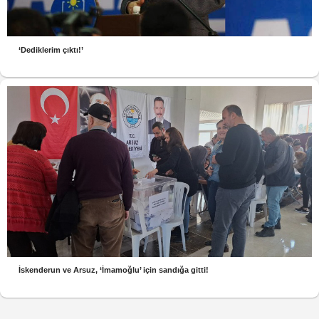
‘Dediklerim çıktı!’
İskenderun ve Arsuz, ‘İmamoğlu’ için sandığa gitti!