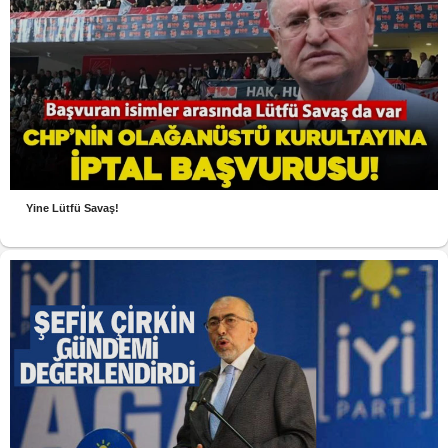
Yine Lütfü Savaş!