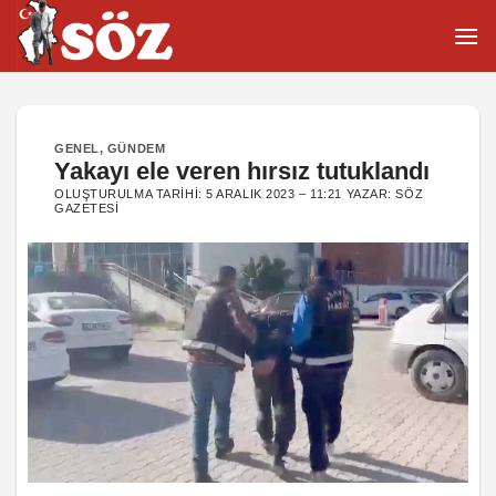
İçeriğe
atla
GENEL
,
GÜNDEM
Yakayı ele veren hırsız tutuklandı
OLUŞTURULMA TARIHI:
5 ARALIK 2023 – 11:21
YAZAR:
SÖZ
GAZETESI