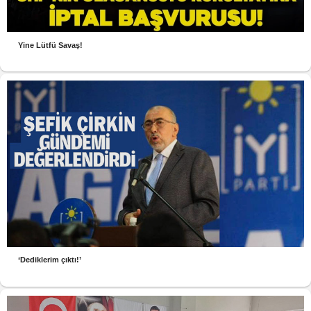
Yine Lütfü Savaş!
‘Dediklerim çıktı!’