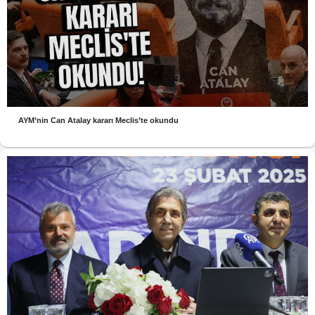
AYM’nin Can Atalay kararı Meclis’te okundu