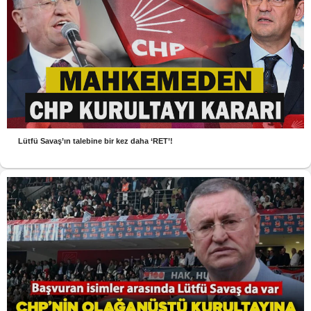
Lütfü Savaş’ın talebine bir kez daha ‘RET’!