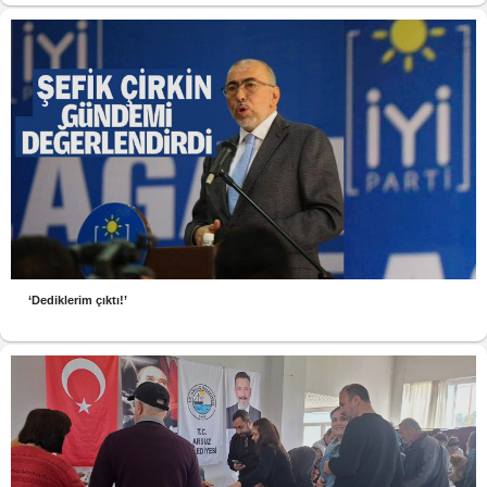
‘Dediklerim çıktı!’