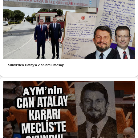
Silivri’den Hatay’a 2 anlamlı mesaj!