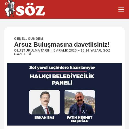
İçeriğe
atla
GENEL
,
GÜNDEM
Arsuz Buluşmasına davetlisiniz!
OLUŞTURULMA TARIHI:
5 ARALIK 2023 – 15:14
YAZAR:
SÖZ
GAZETESI