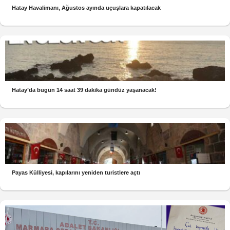
Hatay Havalimanı, Ağustos ayında uçuşlara kapatılacak
Hatay’da bugün 14 saat 39 dakika gündüz yaşanacak!
Payas Külliyesi, kapılarını yeniden turistlere açtı