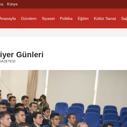
ka
Künye
Anasayfa
Gündem
Siyaset
Politika
Eğitim
Kültür Sanat
Sağ
iyer Günleri
GAZETESI