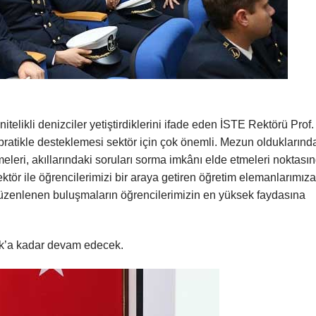
elikli denizciler yetiştirdiklerini ifade eden İSTE Rektörü Prof.
 pratikle desteklemesi sektör için çok önemli. Mezun olduklarınd
meleri, akıllarındaki soruları sorma imkânı elde etmeleri noktası
ektör ile öğrencilerimizi bir araya getiren öğretim elemanlarımız
üzenlenen buluşmaların öğrencilerimizin en yüksek faydasına
ık’a kadar devam edecek.