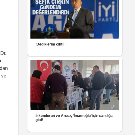
‘Dediklerim çıktı!’
 Dr.
a
ndan
a ve
İskenderun ve Arsuz, ‘İmamoğlu’ için sandığa
gitti!