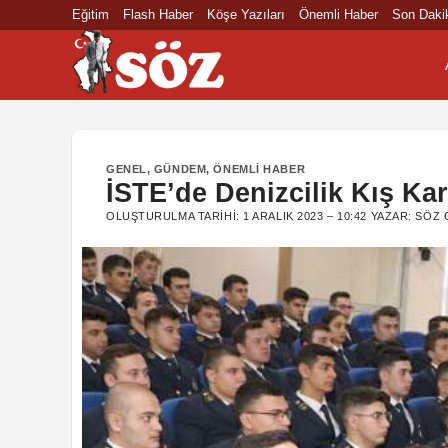
İçeriğe
Eğitim
Flash Haber
Köşe Yazıları
Önemli Haber
Son Daki
atla
GENEL
,
GÜNDEM
,
ÖNEMLI HABER
İSTE’de Denizcilik Kış Kar
OLUŞTURULMA TARIHI:
1 ARALIK 2023 – 10:42
YAZAR:
SÖZ 