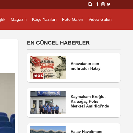
lık
Magazin
Köşe Yazıları
Foto Galeri
Video Galeri
EN GÜNCEL HABERLER
Anavatanın son
mührüdür Hatay!
Kaymakam Eroğlu,
Karaağaç Polis
Merkezi Amirliği’nde
Hatay Havalimanı,