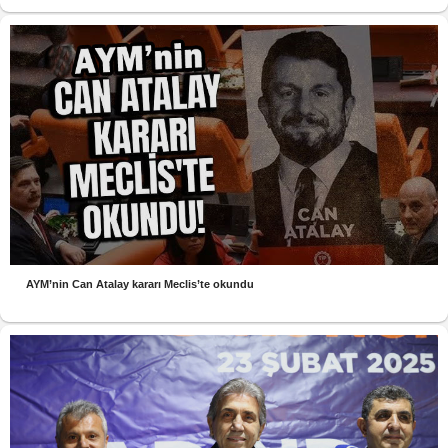
AYM’nin Can Atalay kararı Meclis’te okundu