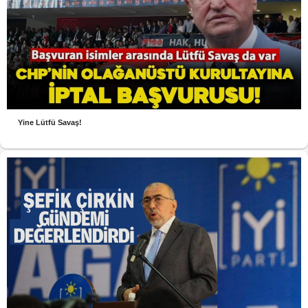
Yine Lütfü Savaş!