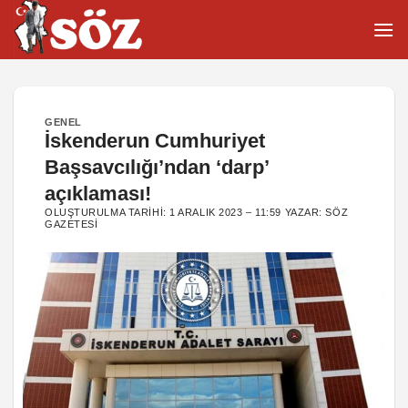
İçeriğe
atla
GENEL
İskenderun Cumhuriyet
Başsavcılığı’ndan ‘darp’
açıklaması!
OLUŞTURULMA TARIHI:
1 ARALIK 2023 – 11:59
YAZAR:
SÖZ
GAZETESI