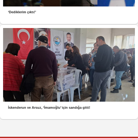
‘Dediklerim çıktı!’
İskenderun ve Arsuz, ‘İmamoğlu’ için sandığa gitti!