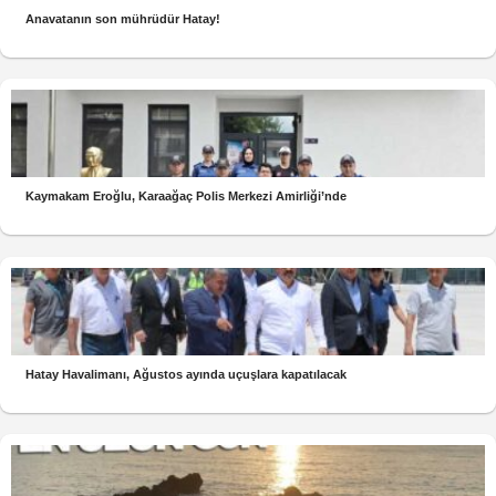
Anavatanın son mührüdür Hatay!
Kaymakam Eroğlu, Karaağaç Polis Merkezi Amirliği’nde
Hatay Havalimanı, Ağustos ayında uçuşlara kapatılacak