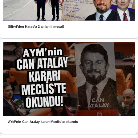
Silivri’den Hatay’a 2 anlamlı mesaj!
AYM’nin Can Atalay kararı Meclis’te okundu