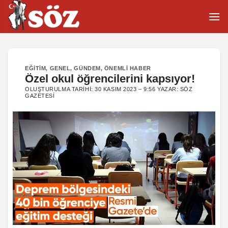
İçeriğe
atla
EĞITIM
,
GENEL
,
GÜNDEM
,
ÖNEMLI HABER
Özel okul öğrencilerini kapsıyor!
OLUŞTURULMA TARIHI:
30 KASIM 2023 – 9:56
YAZAR:
SÖZ
GAZETESI