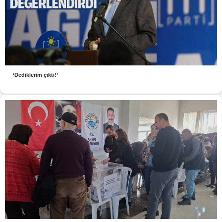
‘Dediklerim çıktı!’