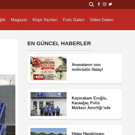
lık
Magazin
Köşe Yazıları
Foto Galeri
Video Galeri
EN GÜNCEL HABERLER
Anavatanın son
mührüdür Hatay!
Kaymakam Eroğlu,
Karaağaç Polis
Merkezi Amirliği’nde
Hatay Havalimanı,