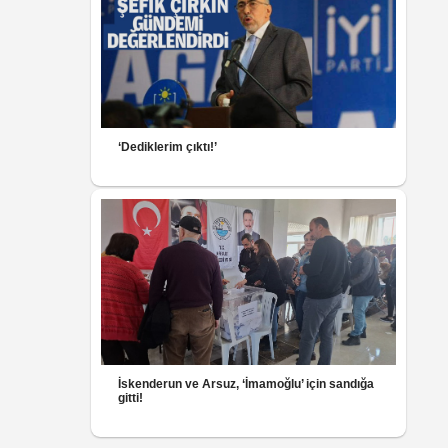
‘Dediklerim çıktı!’
İskenderun ve Arsuz, ‘İmamoğlu’ için sandığa
gitti!