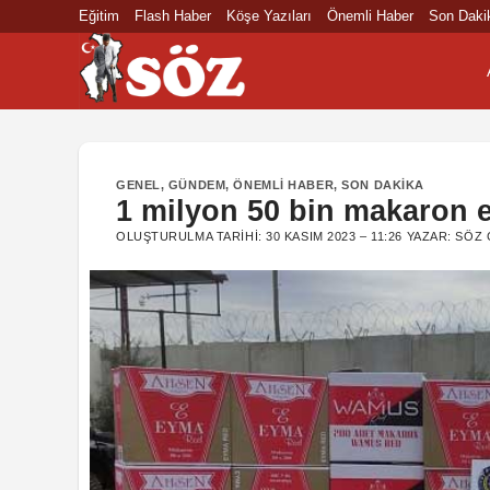
İçeriğe
Eğitim
Flash Haber
Köşe Yazıları
Önemli Haber
Son Daki
atla
GENEL
,
GÜNDEM
,
ÖNEMLI HABER
,
SON DAKIKA
1 milyon 50 bin makaron el
OLUŞTURULMA TARIHI:
30 KASIM 2023 – 11:26
YAZAR:
SÖZ 