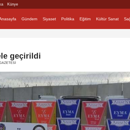
ka
Künye
Anasayfa
Gündem
Siyaset
Politika
Eğitim
Kültür Sanat
Sağ
e geçirildi
GAZETESI