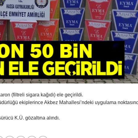
 (filtreli sigara kağıdı) ele geçirildi.
 Müdürlüğü ekiplerince Akbez Mahallesi’ndeki uygulama noktasın
ürücü K.Ü. gözaltına alındı.