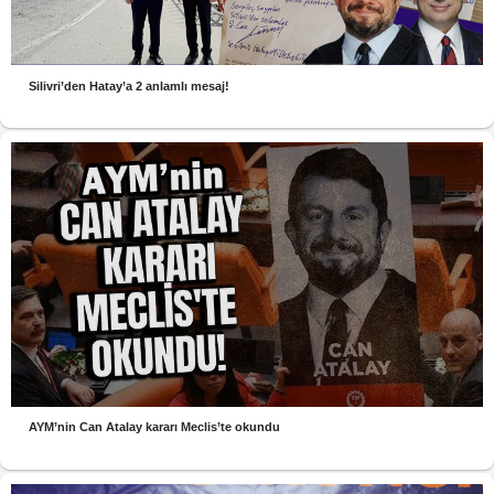
Silivri’den Hatay’a 2 anlamlı mesaj!
AYM’nin Can Atalay kararı Meclis’te okundu