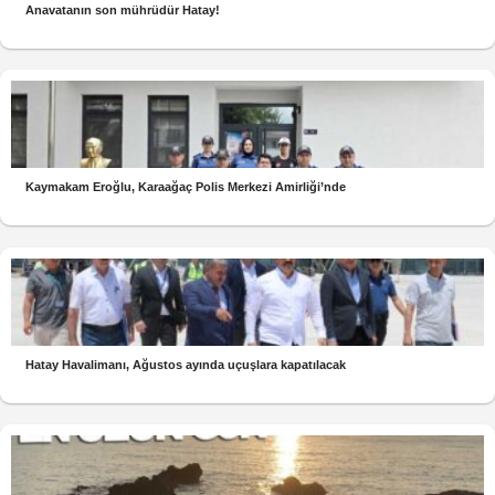
Anavatanın son mührüdür Hatay!
Kaymakam Eroğlu, Karaağaç Polis Merkezi Amirliği’nde
Hatay Havalimanı, Ağustos ayında uçuşlara kapatılacak