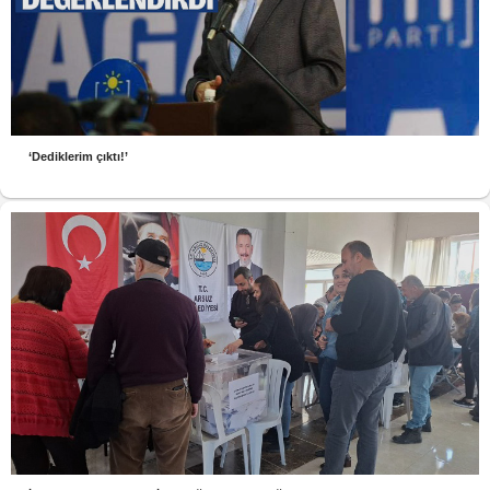
‘Dediklerim çıktı!’