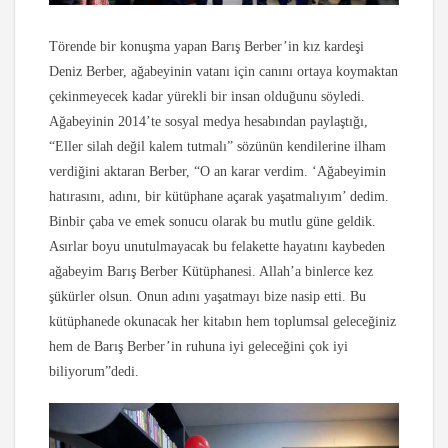
Törende bir konuşma yapan Barış Berber’in kız kardeşi
Deniz Berber, ağabeyinin vatanı için canını ortaya koymaktan
çekinmeyecek kadar yürekli bir insan olduğunu söyledi.
Ağabeyinin 2014’te sosyal medya hesabından paylaştığı,
“Eller silah değil kalem tutmalı” sözünün kendilerine ilham
verdiğini aktaran Berber, “O an karar verdim. ‘Ağabeyimin
hatırasını, adını, bir kütüphane açarak yaşatmalıyım’ dedim.
Binbir çaba ve emek sonucu olarak bu mutlu güne geldik.
Asırlar boyu unutulmayacak bu felakette hayatını kaybeden
ağabeyim Barış Berber Kütüphanesi. Allah’a binlerce kez
şükürler olsun. Onun adını yaşatmayı bize nasip etti. Bu
kütüphanede okunacak her kitabın hem toplumsal geleceğiniz
hem de Barış Berber’in ruhuna iyi geleceğini çok iyi
biliyorum”
dedi.