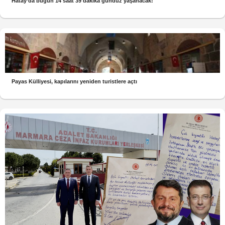
Hatay’da bugün 14 saat 39 dakika gündüz yaşanacak!
Payas Külliyesi, kapılarını yeniden turistlere açtı