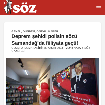
İçeriğe
atla
GENEL
,
GÜNDEM
,
ÖNEMLI HABER
Deprem şehidi polisin sözü
Samandağ’da fiiliyata geçti!
OLUŞTURULMA TARIHI:
25 KASIM 2023 – 20:48
YAZAR:
SÖZ
GAZETESI