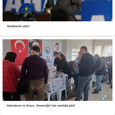
‘Dediklerim çıktı!’
İskenderun ve Arsuz, ‘İmamoğlu’ için sandığa gitti!