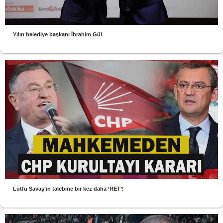
Yılın belediye başkanı İbrahim Gül
Lütfü Savaş’ın talebine bir kez daha ‘RET’!