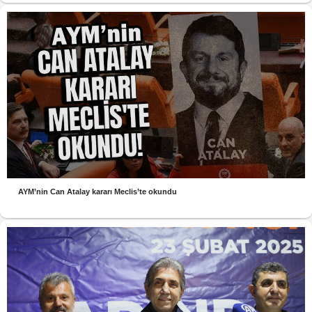
AYM’nin Can Atalay kararı Meclis’te okundu