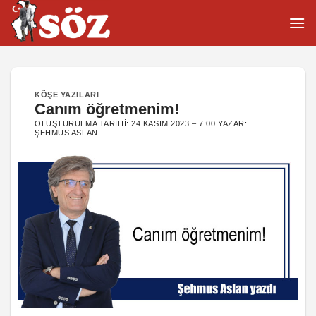
İçeriğe
atla
KÖŞE YAZILARI
Canım öğretmenim!
OLUŞTURULMA TARIHI:
24 KASIM 2023 – 7:00
YAZAR:
ŞEHMUS ASLAN