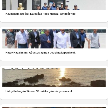
Kaymakam Eroğlu, Karaağaç Polis Merkezi Amirliği’nde
Hatay Havalimanı, Ağustos ayında uçuşlara kapatılacak
Hatay’da bugün 14 saat 39 dakika gündüz yaşanacak!