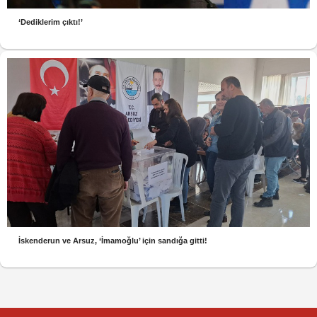
‘Dediklerim çıktı!’
İskenderun ve Arsuz, ‘İmamoğlu’ için sandığa gitti!