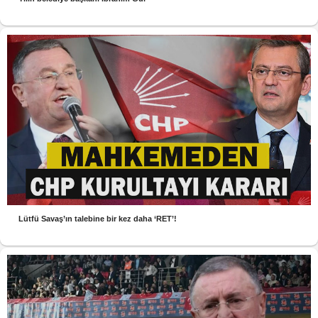
Lütfü Savaş’ın talebine bir kez daha ‘RET’!