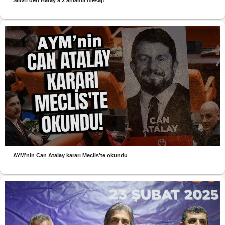
AYM’nin Can Atalay kararı Meclis’te okundu