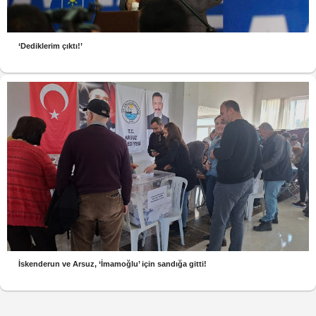
‘Dediklerim çıktı!’
İskenderun ve Arsuz, ‘İmamoğlu’ için sandığa gitti!