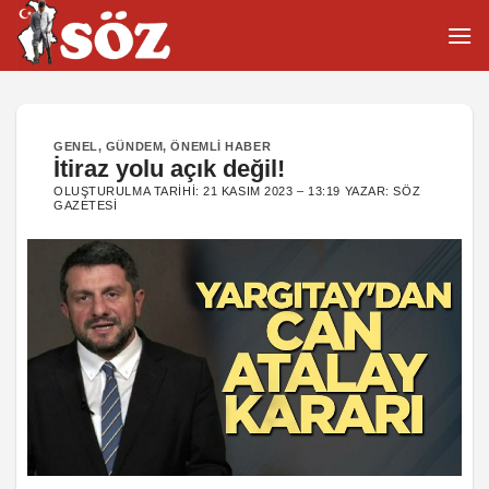
İçeriğe
atla
GENEL
,
GÜNDEM
,
ÖNEMLI HABER
İtiraz yolu açık değil!
OLUŞTURULMA TARIHI:
21 KASIM 2023 – 13:19
YAZAR:
SÖZ
GAZETESI