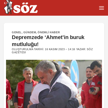
İçeriğe
atla
GENEL
,
GÜNDEM
,
ÖNEMLI HABER
Depremzede ‘Ahmet’in buruk
mutluluğu!
OLUŞTURULMA TARIHI:
16 KASIM 2023 – 14:16
YAZAR:
SÖZ
GAZETESI