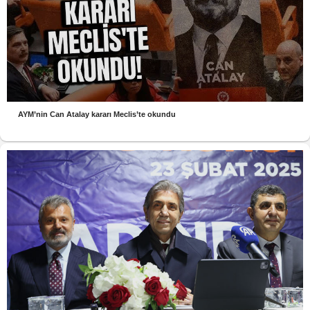
AYM’nin Can Atalay kararı Meclis’te okundu