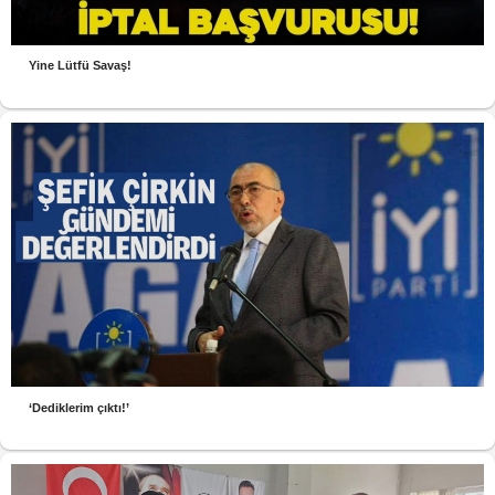
Yine Lütfü Savaş!
‘Dediklerim çıktı!’