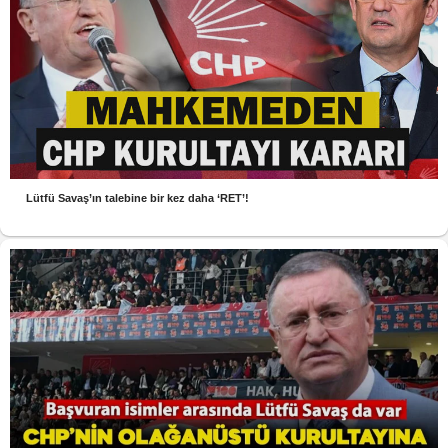
Lütfü Savaş’ın talebine bir kez daha ‘RET’!