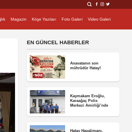
lık
Magazin
Köşe Yazıları
Foto Galeri
Video Galeri
EN GÜNCEL HABERLER
Anavatanın son
mührüdür Hatay!
Kaymakam Eroğlu,
Karaağaç Polis
Merkezi Amirliği’nde
Hatay Havalimanı,