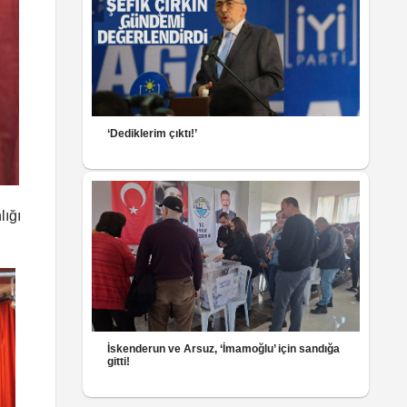
‘Dediklerim çıktı!’
lığı
İskenderun ve Arsuz, ‘İmamoğlu’ için sandığa
gitti!