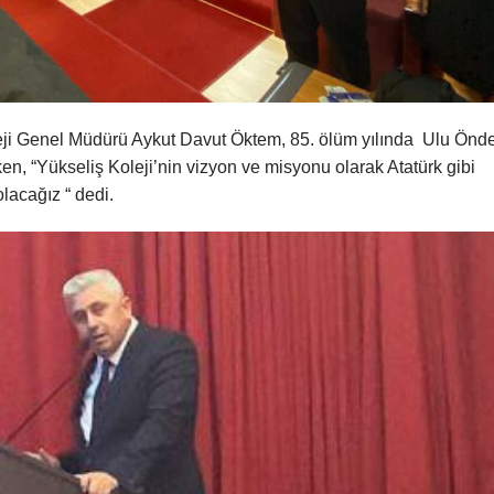
eji Genel Müdürü Aykut Davut Öktem, 85. ölüm yılında Ulu Önd
n, “Yükseliş Koleji’nin vizyon ve misyonu olarak Atatürk gibi
olacağız “ dedi.