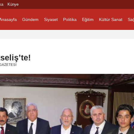
ka
Künye
Anasayfa
Gündem
Siyaset
Politika
Eğitim
Kültür Sanat
Sağ
eliş’te!
GAZETESI