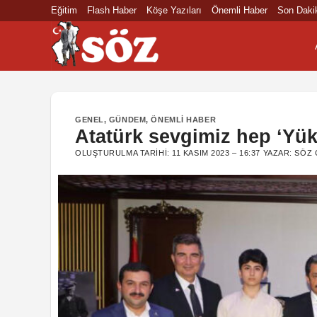
İçeriğe
Eğitim
Flash Haber
Köşe Yazıları
Önemli Haber
Son Daki
atla
GENEL
,
GÜNDEM
,
ÖNEMLI HABER
Atatürk sevgimiz hep ‘Yüks
OLUŞTURULMA TARIHI:
11 KASIM 2023 – 16:37
YAZAR:
SÖZ 