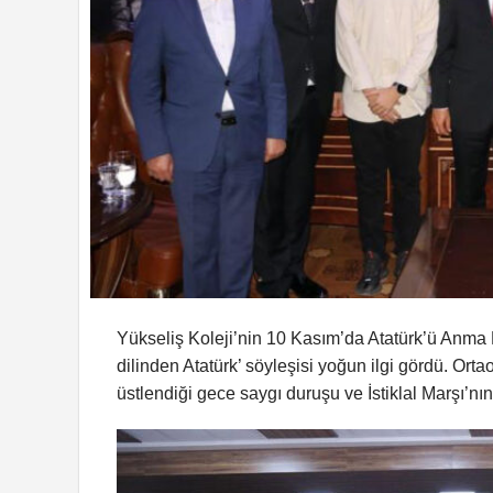
Yükseliş Koleji’nin 10 Kasım’da Atatürk’ü Anma
dilinden Atatürk’ söyleşisi yoğun ilgi gördü. Or
üstlendiği gece saygı duruşu ve İstiklal Marşı’n