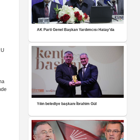
AK Parti Genel Başkan Yardımcısı Hatay’da
RU
na
nde
Yılın belediye başkanı İbrahim Gül