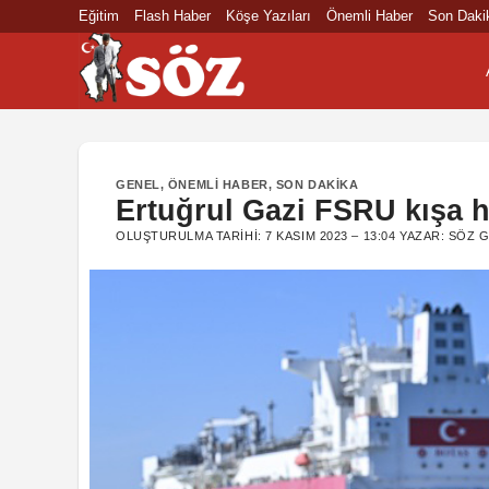
İçeriğe
Eğitim
Flash Haber
Köşe Yazıları
Önemli Haber
Son Daki
atla
GENEL
,
ÖNEMLI HABER
,
SON DAKIKA
Ertuğrul Gazi FSRU kışa h
OLUŞTURULMA TARIHI:
7 KASIM 2023 – 13:04
YAZAR:
SÖZ G