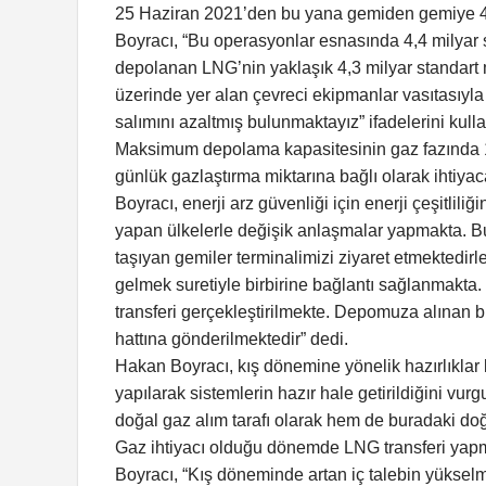
25 Haziran 2021’den bu yana gemiden gemiye 49 
Boyracı, “Bu operasyonlar esnasında 4,4 milyar
depolanan LNG’nin yaklaşık 4,3 milyar standart m
üzerinde yer alan çevreci ekipmanlar vasıtasıyla
salımını azaltmış bulunmaktayız” ifadelerini kulla
Maksimum depolama kapasitesinin gaz fazında 1
günlük gazlaştırma miktarına bağlı olarak ihtiyac
Boyracı, enerji arz güvenliği için enerji çeşitl
yapan ülkelerle değişik anlaşmalar yapmakta. B
taşıyan gemiler terminalimizi ziyaret etmektedirl
gelmek suretiyle birbirine bağlantı sağlanmakta.
transferi gerçekleştirilmekte. Depomuza alınan b
hattına gönderilmektedir” dedi.
Hakan Boyracı, kış dönemine yönelik hazırlıklar
yapılarak sistemlerin hazır hale getirildiğini 
doğal gaz alım tarafı olarak hem de buradaki doğal
Gaz ihtiyacı olduğu dönemde LNG transferi yapma
Boyracı, “Kış döneminde artan iç talebin yükselm