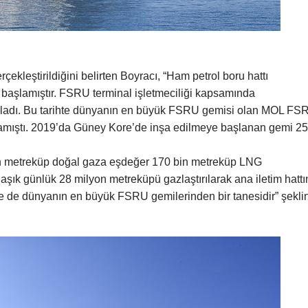
rçekleştirildiğini belirten Boyracı, “Ham petrol boru hattı
a başlamıştır. FSRU terminal işletmeciliği kapsamında
aşladı. Bu tarihte dünyanın en büyük FSRU gemisi olan MOL FS
amıştı. 2019’da Güney Kore’de inşa edilmeye başlanan gemi 25
on metreküp doğal gaza eşdeğer 170 bin metreküp LNG
aşık günlük 28 milyon metreküpü gazlaştırılarak ana iletim hattı
le de dünyanın en büyük FSRU gemilerinden bir tanesidir” şekli