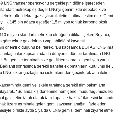
LNG transfer operasyonu gerçekleştirildiğine işaret eden
 standart metreküp eş değer LNG’yi gemimizde depoladık ve
etreküpünü tekrar gazlaştırarak iletim hattına teslim ettik. Gemi
 yıllık 145 bin ağaca eşdeğer 1,5 milyon tonluk karbondioksit
ndı.
10 milyon standart metreküp olduğuna dikkati çeken Boyracı,
a göre tekrar gaz dolumu yapılabildiğini kaydetti.
iliğinin önemli olduğunu belirterek, “Bu kapsamda BOTAŞ, LNG ihra
u anlaşmalar kapsamında da dünyanın dört bir tarafından LNG
er. Bu gemiler terminalimize geldikten sonra iki gemi yan yana
 Bağlantı sonrasında gerekli transfer ekipmanların kurulumu ile
u LNG tekrar gazlaştırma sistemlerinden geçirilerek ana iletim
 kapsamında gemi ve iskele tarafında gerekli tüm bakımların
vurgulayarak, “Şu anda kış dönemine hem genel müdürlüğümüzdeki
 gaz iletim tarafı olarak tam kapasite hazırız” ifadesini kullandı
k üzere terminale gelen gemi sayısının arttığını ifade eden
esiyle birlikte ayda 5 ya da 6 LNG gemisi terminali ziyaret etme