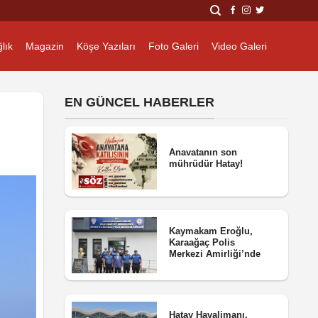
lık
Magazin
Köşe Yazıları
Foto Galeri
Video Galeri
EN GÜNCEL HABERLER
Anavatanın son
mührüdür Hatay!
Kaymakam Eroğlu,
Karaağaç Polis
Merkezi Amirliği’nde
Hatay Havalimanı,