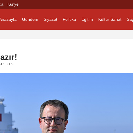
ka
Künye
Anasayfa
Gündem
Siyaset
Politika
Eğitim
Kültür Sanat
Sağ
azır!
AZETESI