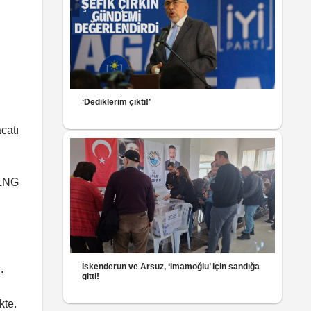
‘Dediklerim çıktı!’
catı
 LNG
İskenderun ve Arsuz, ‘İmamoğlu’ için sandığa
.
gitti!
kte.