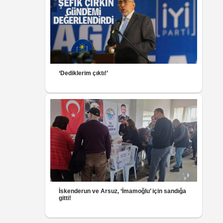
‘Dediklerim çıktı!’
İskenderun ve Arsuz, ‘İmamoğlu’ için sandığa
gitti!