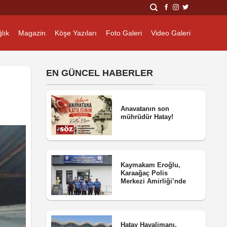
lık
Magazin
Köşe Yazıları
Foto Galeri
Video Galeri
EN GÜNCEL HABERLER
Anavatanın son
mührüdür Hatay!
Kaymakam Eroğlu,
Karaağaç Polis
Merkezi Amirliği’nde
Hatay Havalimanı,