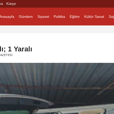
ka
Künye
Anasayfa
Gündem
Siyaset
Politika
Eğitim
Kültür Sanat
Sağ
; 1 Yaralı
AZETESI