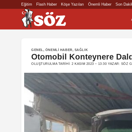
İçeriğe
Eğitim
Flash Haber
Köşe Yazıları
Önemli Haber
Son Daki
atla
GENEL
,
ÖNEMLI HABER
,
SAĞLIK
Otomobil Konteynere Daldı
OLUŞTURULMA TARIHI:
2 KASIM 2023 – 13:30
YAZAR:
SÖZ G