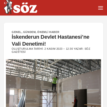
İçeriğe
atla
GENEL
,
GÜNDEM
,
ÖNEMLI HABER
İskenderun Devlet Hastanesi’ne
Vali Denetimi!
OLUŞTURULMA TARIHI:
2 KASIM 2023 – 12:30
YAZAR:
SÖZ
GAZETESI