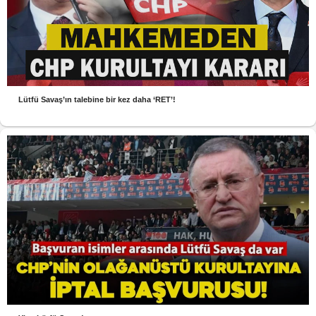
Lütfü Savaş’ın talebine bir kez daha ‘RET’!