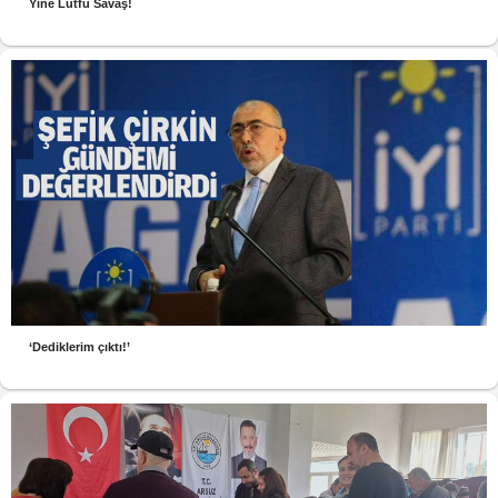
Yine Lütfü Savaş!
‘Dediklerim çıktı!’