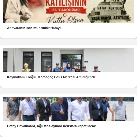
Anavatanın son mührüdür Hatay!
Kaymakam Eroğlu, Karaağaç Polis Merkezi Amirliği’nde
Hatay Havalimanı, Ağustos ayında uçuşlara kapatılacak