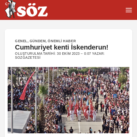
İçeriğe
atla
GENEL
,
GÜNDEM
,
ÖNEMLI HABER
Cumhuriyet kenti İskenderun!
OLUŞTURULMA TARIHI:
30 EKIM 2023 – 0:07
YAZAR:
SOZGAZETESI