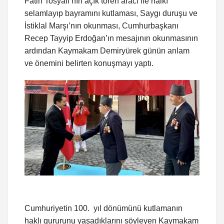
Fatih Tosyalı’nın açık tören aracı ile halkı
selamlayıp bayramını kutlaması, Saygı duruşu ve
İstiklal Marşı’nın okunması, Cumhurbaşkanı
Recep Tayyip Erdoğan’ın mesajının okunmasının
ardından Kaymakam Demiryürek günün anlam
ve önemini belirten konuşmayı yaptı.
Cumhuriyetin 100. yıl dönümünü kutlamanın
haklı gururunu yaşadıklarını söyleyen Kaymakam