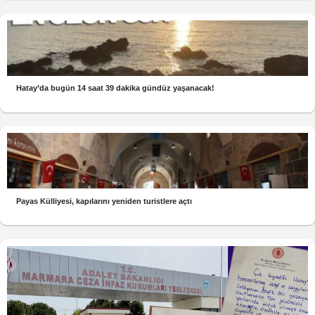
Hatay’da bugün 14 saat 39 dakika gündüz yaşanacak!
Payas Külliyesi, kapılarını yeniden turistlere açtı