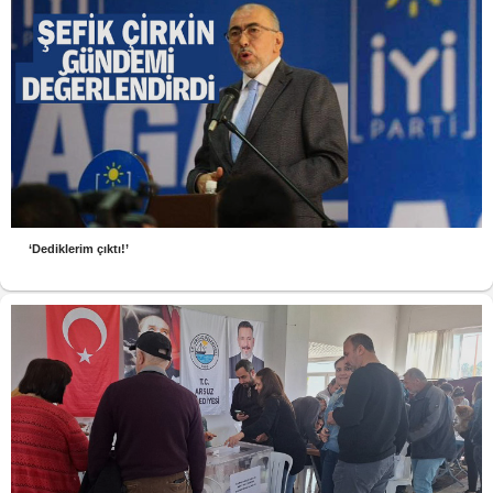
‘Dediklerim çıktı!’