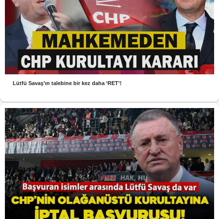
Lütfü Savaş’ın talebine bir kez daha ‘RET’!