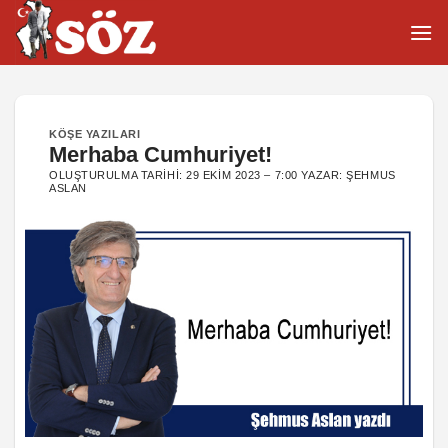
İçeriğe
atla
KÖŞE YAZILARI
Merhaba Cumhuriyet!
OLUŞTURULMA TARIHI:
29 EKIM 2023 – 7:00
YAZAR:
ŞEHMUS
ASLAN