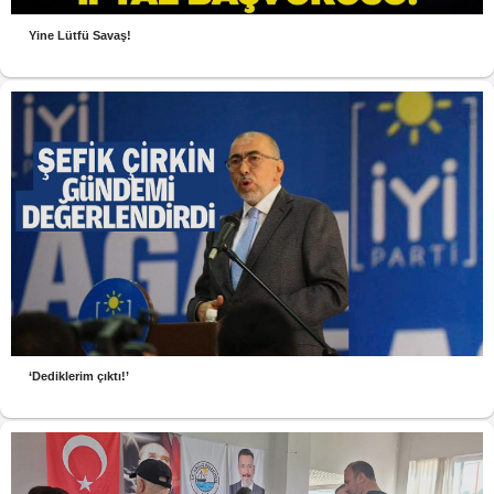
Yine Lütfü Savaş!
‘Dediklerim çıktı!’