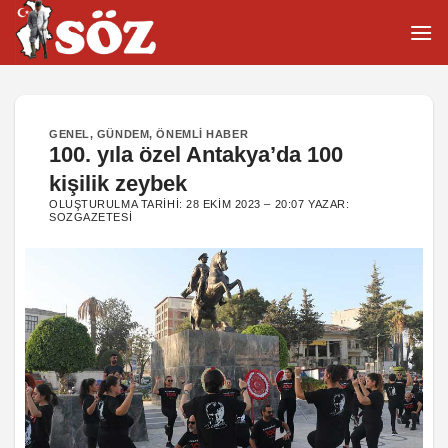
İçeriğe
atla
GENEL
,
GÜNDEM
,
ÖNEMLI HABER
100. yıla özel Antakya’da 100
kişilik zeybek
OLUŞTURULMA TARIHI:
28 EKIM 2023 – 20:07
YAZAR:
SOZGAZETESI