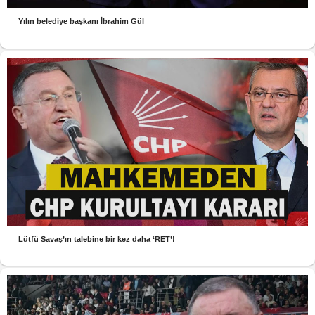
Yılın belediye başkanı İbrahim Gül
Lütfü Savaş’ın talebine bir kez daha ‘RET’!