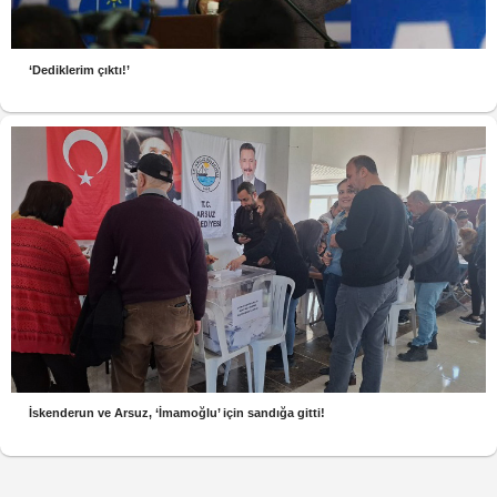
‘Dediklerim çıktı!’
İskenderun ve Arsuz, ‘İmamoğlu’ için sandığa gitti!