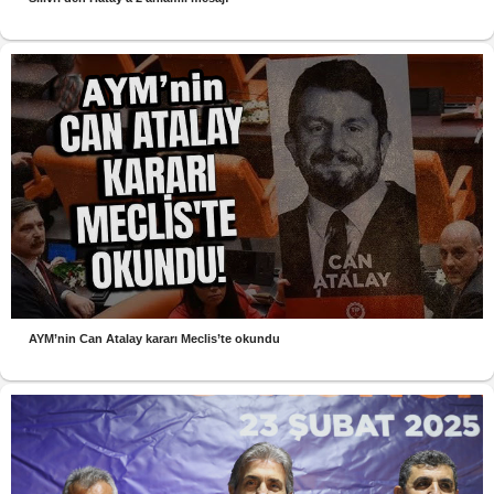
AYM’nin Can Atalay kararı Meclis’te okundu