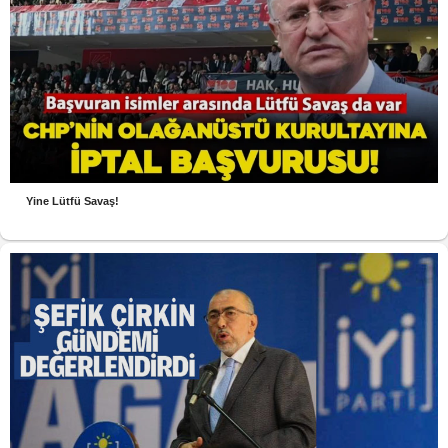
Yine Lütfü Savaş!