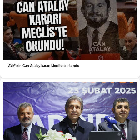
AYM’nin Can Atalay kararı Meclis’te okundu