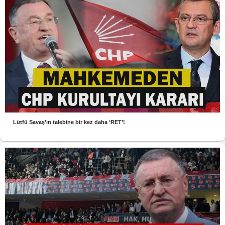
Lütfü Savaş’ın talebine bir kez daha ‘RET’!