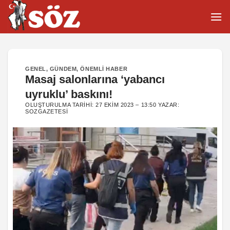
İçeriğe
atla
GENEL
,
GÜNDEM
,
ÖNEMLI HABER
Masaj salonlarına ‘yabancı
uyruklu’ baskını!
OLUŞTURULMA TARIHI:
27 EKIM 2023 – 13:50
YAZAR:
SOZGAZETESI