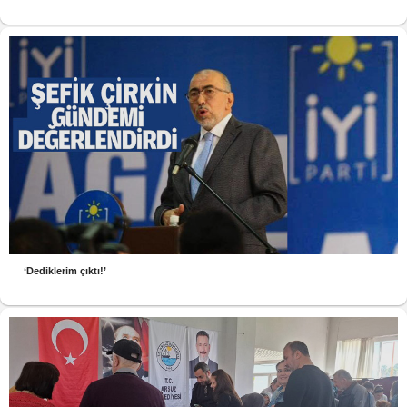
‘Dediklerim çıktı!’