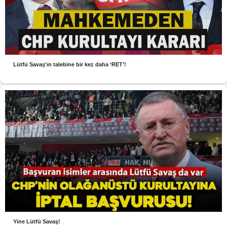
Lütfü Savaş’ın talebine bir kez daha ‘RET’!
Yine Lütfü Savaş!