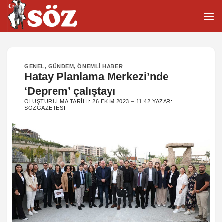
İçeriğe
atla
GENEL
,
GÜNDEM
,
ÖNEMLI HABER
Hatay Planlama Merkezi’nde
‘Deprem’ çalıştayı
OLUŞTURULMA TARIHI:
26 EKIM 2023 – 11:42
YAZAR:
SOZGAZETESI