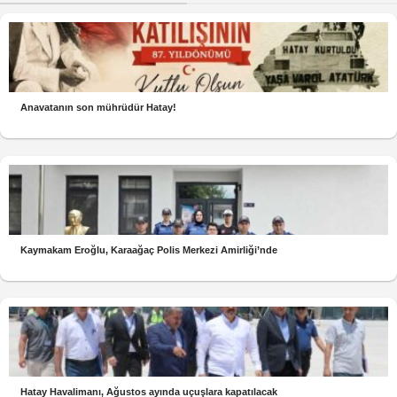
Anavatanın son mührüdür Hatay!
Kaymakam Eroğlu, Karaağaç Polis Merkezi Amirliği’nde
Hatay Havalimanı, Ağustos ayında uçuşlara kapatılacak