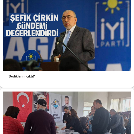
‘Dediklerim çıktı!’