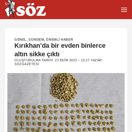
İçeriğe
atla
GENEL
,
GÜNDEM
,
ÖNEMLI HABER
Kırıkhan’da bir evden binlerce
altın sikke çıktı
OLUŞTURULMA TARIHI:
23 EKIM 2023 – 13:27
YAZAR:
SOZGAZETESI