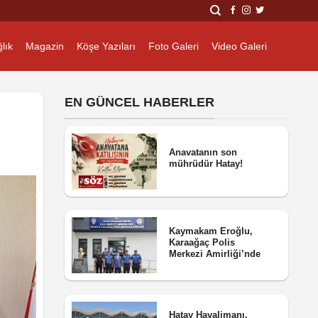
lık
Magazin
Köşe Yazıları
Foto Galeri
Video Galeri
EN GÜNCEL HABERLER
Anavatanın son
mührüdür Hatay!
Kaymakam Eroğlu,
Karaağaç Polis
Merkezi Amirliği’nde
Hatay Havalimanı,