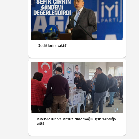
‘Dediklerim çıktı!’
İskenderun ve Arsuz, ‘İmamoğlu’ için sandığa
gitti!