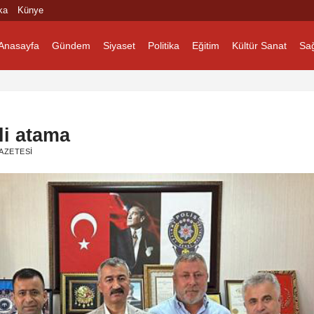
ka
Künye
Anasayfa
Gündem
Siyaset
Politika
Eğitim
Kültür Sanat
Sağ
li atama
AZETESI