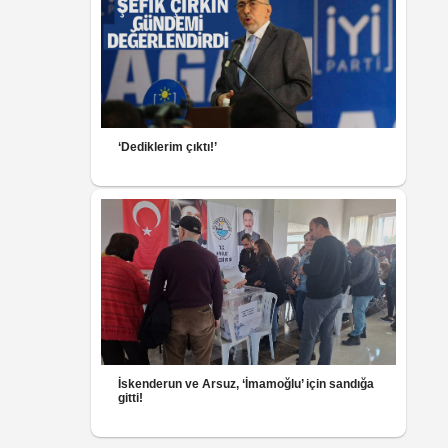
‘Dediklerim çıktı!’
İskenderun ve Arsuz, ‘İmamoğlu’ için sandığa
gitti!