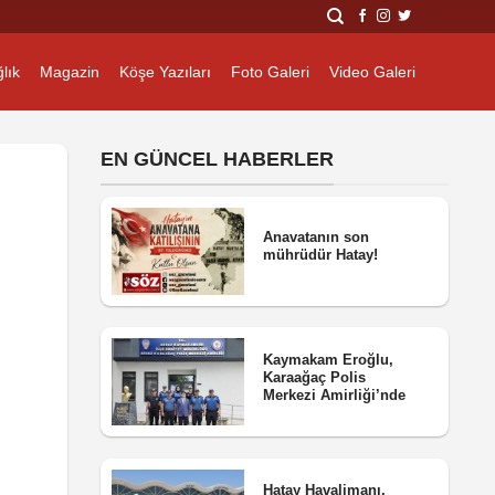
lık
Magazin
Köşe Yazıları
Foto Galeri
Video Galeri
EN GÜNCEL HABERLER
Anavatanın son
mührüdür Hatay!
Kaymakam Eroğlu,
Karaağaç Polis
Merkezi Amirliği’nde
Hatay Havalimanı,