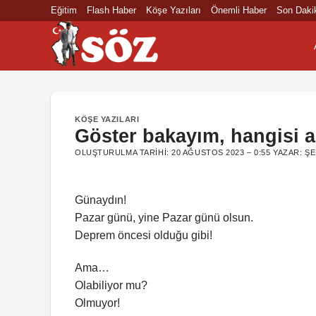
İçeriğe
Eğitim
Flash Haber
Köşe Yazıları
Önemli Haber
Son Daki
atla
KÖŞE YAZILARI
Göster bakayım, hangisi 
OLUŞTURULMA TARIHI:
20 AĞUSTOS 2023 – 0:55
YAZAR:
ŞE
Günaydın!
Pazar günü, yine Pazar günü olsun.
Deprem öncesi olduğu gibi!
Ama…
Olabiliyor mu?
Olmuyor!