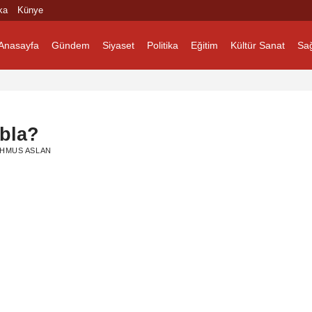
ka
Künye
Anasayfa
Gündem
Siyaset
Politika
Eğitim
Kültür Sanat
Sağ
abla?
HMUS ASLAN