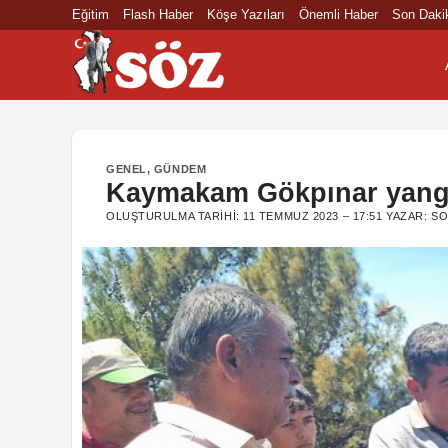
İçeriğe
Eğitim
Flash Haber
Köşe Yazıları
Önemli Haber
Son Daki
atla
GENEL
,
GÜNDEM
Kaymakam Gökpınar yangın
OLUŞTURULMA TARIHI:
11 TEMMUZ 2023 – 17:51
YAZAR:
SO