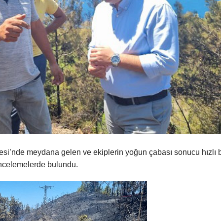
si’nde meydana gelen ve ekiplerin yoğun çabası sonucu hızlı b
 incelemelerde bulundu.