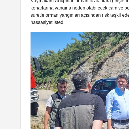
Kaymakam Gökpınar, ormanlık alanlara girişlerin v
kenarlarına yangına neden olabilecek cam ve pet ş
suretle orman yangınları açısından risk teşkil 
hassasiyet istedi.