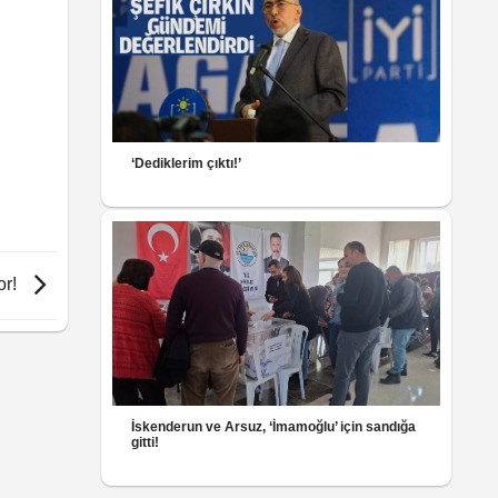
‘Dediklerim çıktı!’
or!
İskenderun ve Arsuz, ‘İmamoğlu’ için sandığa
gitti!