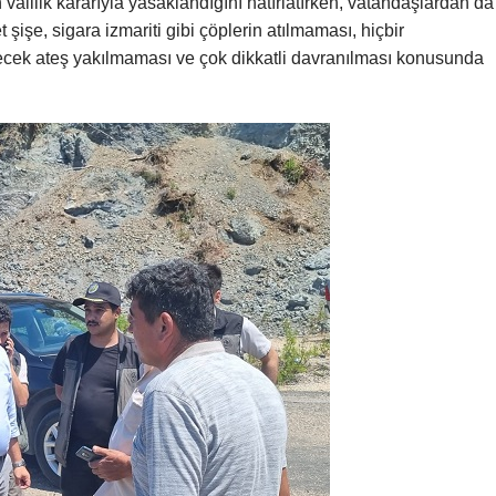
alilik kararıyla yasaklandığını hatırlatırken, vatandaşlardan da
işe, sigara izmariti gibi çöplerin atılmaması, hiçbir
edecek ateş yakılmaması ve çok dikkatli davranılması konusunda