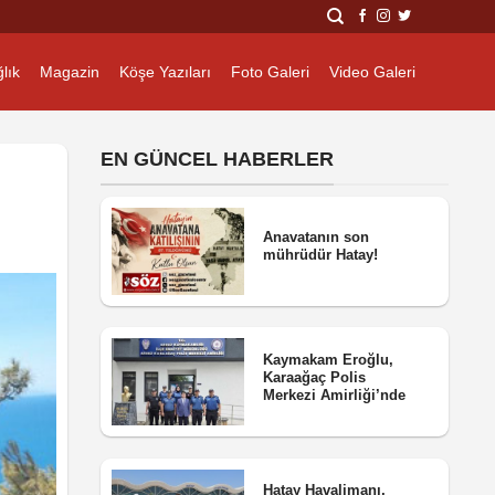
lık
Magazin
Köşe Yazıları
Foto Galeri
Video Galeri
EN GÜNCEL HABERLER
Anavatanın son
mührüdür Hatay!
Kaymakam Eroğlu,
Karaağaç Polis
Merkezi Amirliği’nde
Hatay Havalimanı,