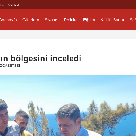
ka
Künye
Anasayfa
Gündem
Siyaset
Politika
Eğitim
Kültür Sanat
Sağ
 bölgesini inceledi
ZGAZETESI