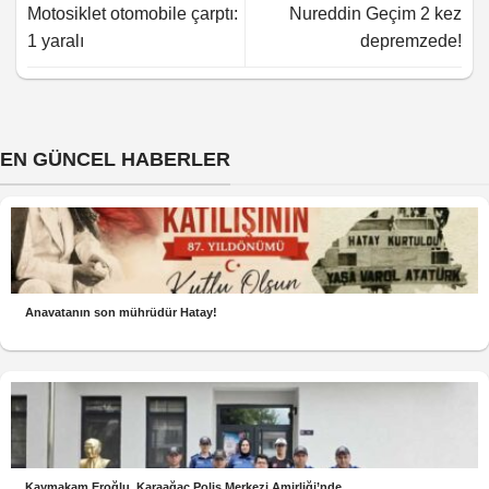
Motosiklet otomobile çarptı:
Nureddin Geçim 2 kez
1 yaralı
depremzede!
EN GÜNCEL HABERLER
Anavatanın son mührüdür Hatay!
Kaymakam Eroğlu, Karaağaç Polis Merkezi Amirliği’nde