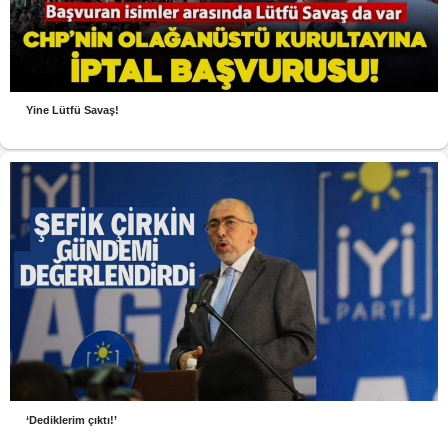
Yine Lütfü Savaş!
‘Dediklerim çıktı!’