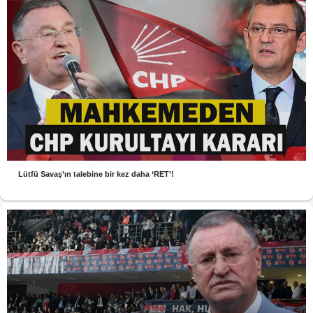
Lütfü Savaş’ın talebine bir kez daha ‘RET’!