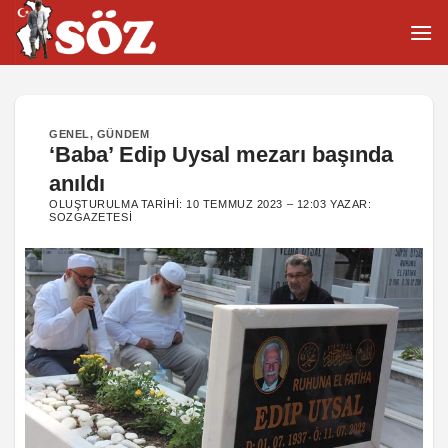
İçeriğe
atla
GENEL
,
GÜNDEM
‘Baba’ Edip Uysal mezarı başında
anıldı
OLUŞTURULMA TARIHI:
10 TEMMUZ 2023 – 12:03
YAZAR:
SOZGAZETESI