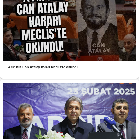
AYM’nin Can Atalay kararı Meclis’te okundu