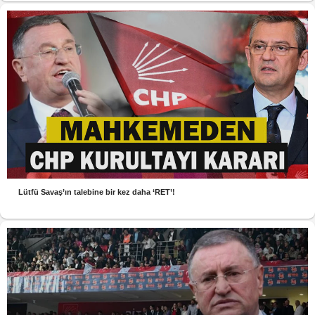
Lütfü Savaş’ın talebine bir kez daha ‘RET’!