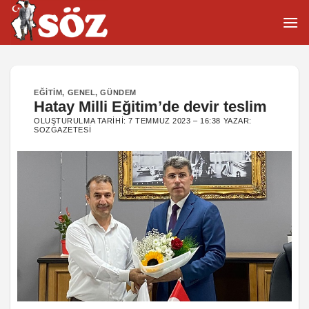
İçeriğe
atla
EĞITIM
,
GENEL
,
GÜNDEM
Hatay Milli Eğitim’de devir teslim
OLUŞTURULMA TARIHI:
7 TEMMUZ 2023 – 16:38
YAZAR:
SOZGAZETESI