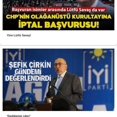
Yine Lütfü Savaş!
‘Dediklerim çıktı!’