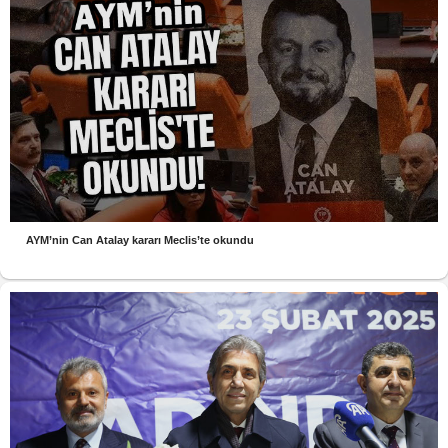
AYM’nin Can Atalay kararı Meclis’te okundu