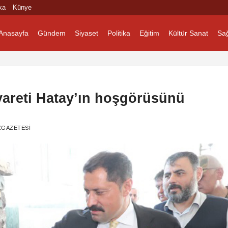
ka
Künye
Anasayfa
Gündem
Siyaset
Politika
Eğitim
Kültür Sanat
Sağ
iyareti Hatay’ın hoşgörüsünü
ZGAZETESI