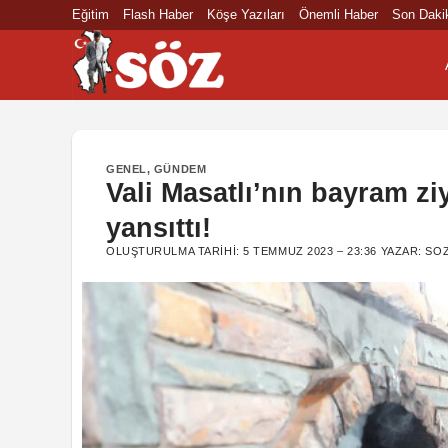
İçeriğe
Eğitim
Flash Haber
Köşe Yazıları
Önemli Haber
Son Daki
atla
GENEL
,
GÜNDEM
Vali Masatlı’nın bayram z
yansıttı!
OLUŞTURULMA TARIHI:
5 TEMMUZ 2023 – 23:36
YAZAR:
SO