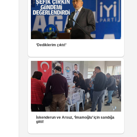
‘Dediklerim çıktı!’
İskenderun ve Arsuz, ‘İmamoğlu’ için sandığa
gitti!