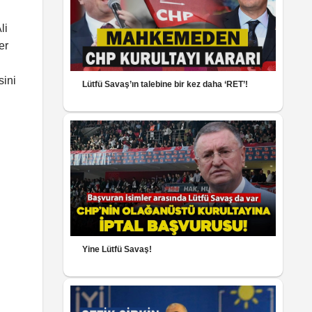
li
er
sini
Lütfü Savaş’ın talebine bir kez daha ‘RET’!
Yine Lütfü Savaş!