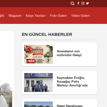
lık
Magazin
Köşe Yazıları
Foto Galeri
Video Galeri
EN GÜNCEL HABERLER
Anavatanın son
mührüdür Hatay!
Kaymakam Eroğlu,
Karaağaç Polis
Merkezi Amirliği’nde
Hatay Havalimanı,