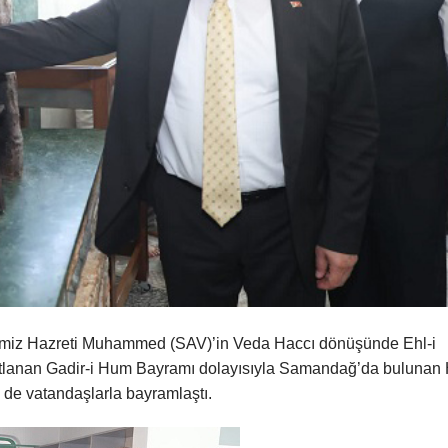
dimiz Hazreti Muhammed (SAV)’in Veda Haccı dönüşünde Ehl-i
ak kutlanan Gadir-i Hum Bayramı dolayısıyla Samandağ’da bulunan 
m de vatandaşlarla bayramlaştı.