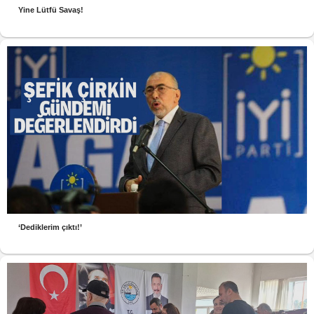
Yine Lütfü Savaş!
‘Dediklerim çıktı!’