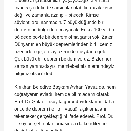
Elbette artçı sarsıntıları yaşayacağız. 3-4 hatta
max. 5 şiddetinde sarsıntılar olabilir ancak kesin
değil ve zamanla azalıp – bitecek. Kimse
söylentilere inanmasın. 7 büyüklüğünde bir
deprem bu bölgede olmayacak. En az 100 yıl bu
bölgede böyle bir deprem olma şansı yok. Zaten
Dünyanın en büyük depremlerinden biri ilçemiz
üzerinden geçen fay üzerinde meydana geldi.
Çok büyük bir deprem beklemiyoruz. Bizler her
zaman yanınızdayız, memleketimizin emrindeyiz
bilginiz olsun” dedi.
Kırıkhan Belediye Başkanı Ayhan Yavuz da, hem
coğrafyanın evladı, hem de bilim adamı olarak
Prof. Dr. Şükrü Ersoy’la gurur duyduklarını, daha
önce de deprem ile ilgili yaptığı açıklamaların
teker teker gerçekleştiğini ifade ederek, Prof. Dr.
Ersoy’un şehir planlamasında da kendilerine
destek olacağını belirtti.