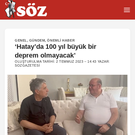
İçeriğe
atla
GENEL
,
GÜNDEM
,
ÖNEMLI HABER
‘Hatay’da 100 yıl büyük bir
deprem olmayacak’
OLUŞTURULMA TARIHI:
2 TEMMUZ 2023 – 14:43
YAZAR:
SOZGAZETESI