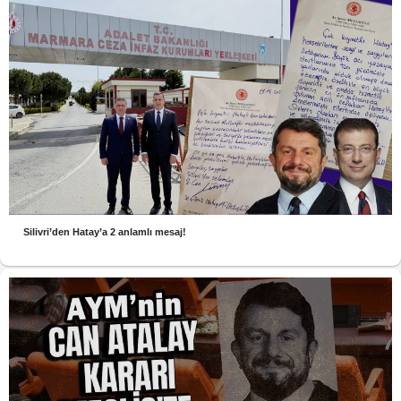
Silivri’den Hatay’a 2 anlamlı mesaj!