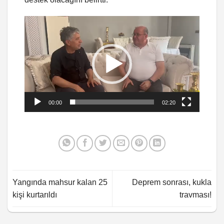
Video
oynatıcı
00:00
02:20
Yangında mahsur kalan 25
Deprem sonrası, kukla
kişi kurtarıldı
travması!