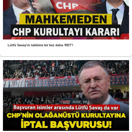
Lütfü Savaş’ın talebine bir kez daha ‘RET’!