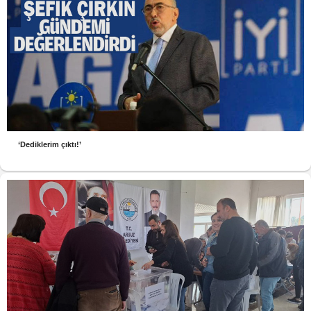
‘Dediklerim çıktı!’