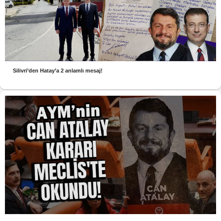
Silivri’den Hatay’a 2 anlamlı mesaj!