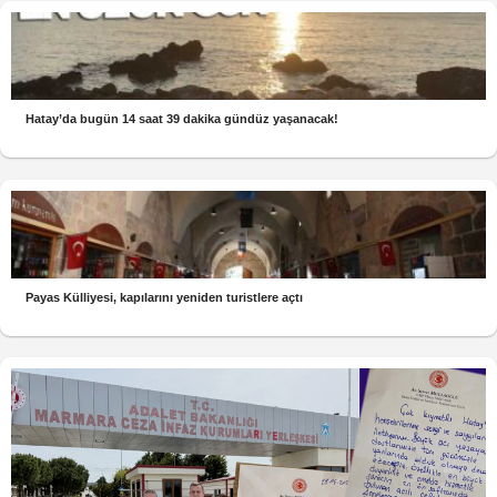
Hatay’da bugün 14 saat 39 dakika gündüz yaşanacak!
Payas Külliyesi, kapılarını yeniden turistlere açtı