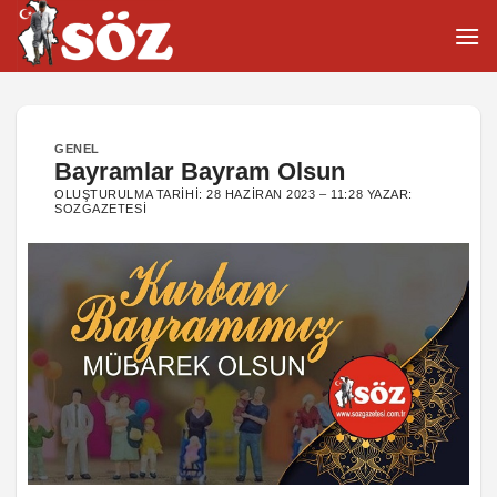
İçeriğe
atla
GENEL
Bayramlar Bayram Olsun
OLUŞTURULMA TARIHI:
28 HAZIRAN 2023 – 11:28
YAZAR:
SOZGAZETESI