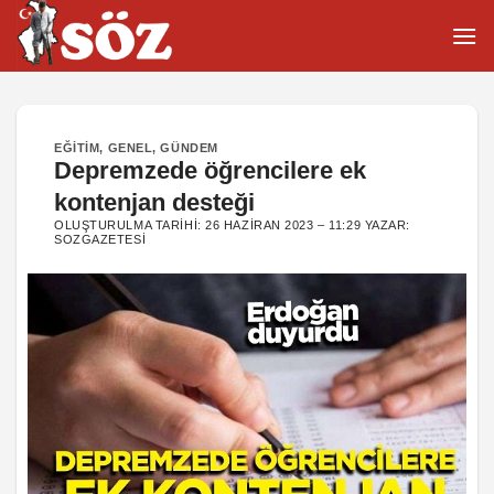
İçeriğe
atla
EĞITIM
,
GENEL
,
GÜNDEM
Depremzede öğrencilere ek
kontenjan desteği
OLUŞTURULMA TARIHI:
26 HAZIRAN 2023 – 11:29
YAZAR:
SOZGAZETESI