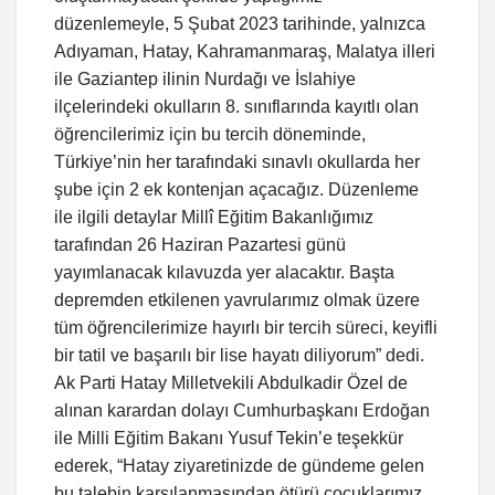
düzenlemeyle, 5 Şubat 2023 tarihinde, yalnızca
Adıyaman, Hatay, Kahramanmaraş, Malatya illeri
ile Gaziantep ilinin Nurdağı ve İslahiye
ilçelerindeki okulların 8. sınıflarında kayıtlı olan
öğrencilerimiz için bu tercih döneminde,
Türkiye’nin her tarafındaki sınavlı okullarda her
şube için 2 ek kontenjan açacağız. Düzenleme
ile ilgili detaylar Millî Eğitim Bakanlığımız
tarafından 26 Haziran Pazartesi günü
yayımlanacak kılavuzda yer alacaktır. Başta
depremden etkilenen yavrularımız olmak üzere
tüm öğrencilerimize hayırlı bir tercih süreci, keyifli
bir tatil ve başarılı bir lise hayatı diliyorum” dedi.
Ak Parti Hatay Milletvekili Abdulkadir Özel de
alınan karardan dolayı Cumhurbaşkanı Erdoğan
ile Milli Eğitim Bakanı Yusuf Tekin’e teşekkür
ederek, “Hatay ziyaretinizde de gündeme gelen
bu talebin karşılanmasından ötürü çocuklarımız