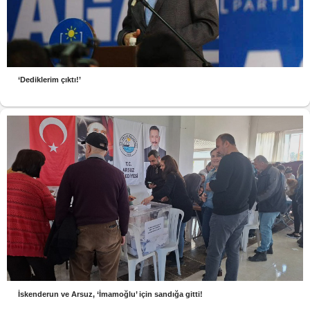
‘Dediklerim çıktı!’
İskenderun ve Arsuz, ‘İmamoğlu’ için sandığa gitti!