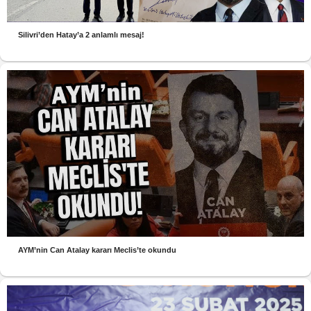
Silivri’den Hatay’a 2 anlamlı mesaj!
AYM’nin Can Atalay kararı Meclis’te okundu